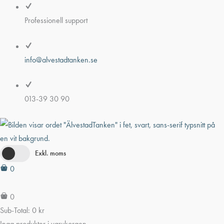
Hoppa
till
Professionell support
innehåll
info@alvestadtanken.se
013-39 30 90
Exkl. moms
0
0
Sub-Total:
0
kr
Inga produkter i varukorgen.