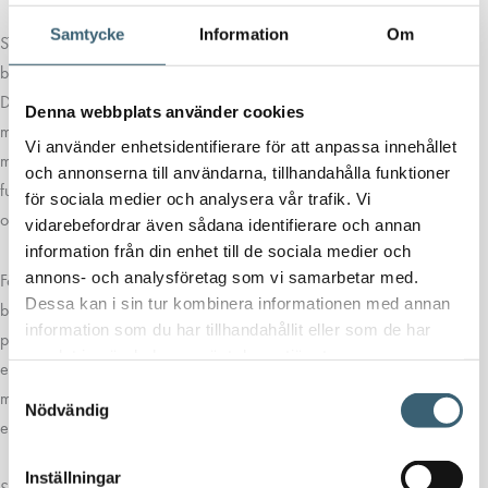
Samtycke
Information
Om
ST är en säker och precis dieselpåfyllningsstation. Systemet erbjuds i
både AC- och DC-versioner och ger ett flöde på upp till 90 l/min.
Dessutom är det lätt att installera. Tack vare den kompakta och
Denna webbplats använder cookies
mångsidiga konstruktionen passar ST bra när du behöver komplettera
Vi använder enhetsidentifierare för att anpassa innehållet
mobila eller nedgrävda tankar med en påfyllningsenhet. Systemet
och annonserna till användarna, tillhandahålla funktioner
fungerar också i flera branscher, exempelvis jordbruk, fordonsindustri
för sociala medier och analysera vår trafik. Vi
och byggnation.
vidarebefordrar även sådana identifierare och annan
information från din enhet till de sociala medier och
annons- och analysföretag som vi samarbetar med.
Förutom flexibiliteten får du även en pålitlig lösning. ST-enheten har en
Dessa kan i sin tur kombinera informationen med annan
bottenventil med filter, en munstyckshållare och en 4 meters
information som du har tillhandahållit eller som de har
påfyllningsslang (6 meter finns som tillval). Tillsammans ger dessa delar
samlat in när du har använt deras tjänster.
en smidig och säker påfyllning. Vid behov kan du även lägga till en
Samtyckesval
metallbox som skyddar komponenterna samt ett vattenavskiljarfilter för
Nödvändig
extra driftsäkerhet.
Inställningar