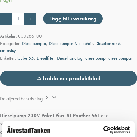
Dieselpump
Lägg till i varukorg
-
+
230V
Paket
Piusi
Artikelnr:
000286P00
ST
Kategorier:
Dieselpumpar
,
Dieselpumpar & tillbehör
,
Dieseltankar &
Panther
utrustning
56L
Etiketter:
Cube 55
,
Dieselfilter
,
Dieselhandtag
,
dieselpump
,
dieselpumpar
mängd
Ladda ner produktblad
Detaljerad beskrivning
Dieselpump 230V Paket Piusi ST Panther 56L
är ett
standardiserat pumppaket för diesel. Det monteras exempelvis i en
dieseltank eller för väggmontering.