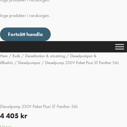
Inga produkter i varukorgen.
Fortsätt handla
Hem
/
Butik
/
Dieseltankar & utrustning
/
Dieselpumpar &
tillbehör
/
Dieselpumpar
/ Dieselpump 230V Paket Piusi ST Panther 56L
Dieselpump 230V Paket Piusi ST Panther 56L
4 405
kr
I lager