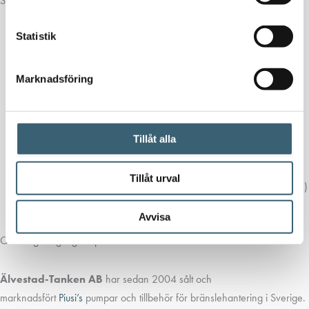
Specifikationer på paketet:
Dieselpump Piusi Panther 230V med in/ut 1″ anslutning med
på/av knapp och vanlig stickkontakt.
Statistik
Kapacitet L/min 56
Dieselhandtag med automatiskt avstängning
Marknadsföring
Analogt räkneverk med 3 siffror. (Finns även med (4 siffror)
4meter 3/4″ dieselslang
Metallplatta som utrustningen monteras på
Tillåt alla
Metallplattan har hållare för handtaget
Bottenfilter med backventil till sugslang
Tillåt urval
2stycken slangfästen och slangklämmor för 1″ sugslang (25mm)
Artikelnummer: 000286P00
Avvisa
OBS Sugslang ingår ej.
Älvestad-Tanken AB
har sedan 2004 sålt och
marknadsfört
Piusi’s
pumpar och tillbehör för bränslehantering i Sverige.