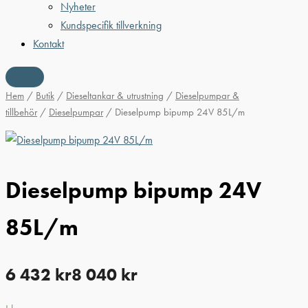
Nyheter
Kundspecifik tillverkning
Kontakt
Hem
/
Butik
/
Dieseltankar & utrustning
/
Dieselpumpar &
tillbehör
/
Dieselpumpar
/ Dieselpump bipump 24V 85L/m
Dieselpump bipump 24V
85L/m
6 432
kr
8 040
kr