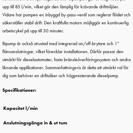
upp till 85 l/min, vilket gör den lämplig för krävande driftmiljöer.
Vidare har pumpen en inbyggd by-pass-ventil som reglerar flödet och
säkerställer stabil drift. Den kraftfulla motorn möjliggör en kontinuerlig
arbetscykel på upp till 30 minuter.
Bipump är också utrustad med integrerad on/off-brytare och 1”
flänsanslutningar, vilket förenklar installationen. Därför passar den
utmärkt för dieselautomater, fasta bränsleöverföringssystem och andra
liknande applikationer. Sammanfattningsvis är detta ett utmärkt val för
dig som behöver en driftsäker och högpresterande dieselpump.
Specifikationer:
Kapacitet l/min
Anslutningsgänga in & ut tum