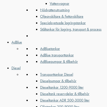
Vattenvagnar
Nödvattenutrustning
Oljeavskiljare & Fettavskiljare
Specialsvetsade lagringstankar
Ståltankar för lagring, transport & process
AdBlue
AdBluetankar
AdBlue transporttankar
AdBluepumpar & tillbehör
Diesel
Transporttankar Diesel
Dieselpumpar & tillbehör
Dieseltankar 1200-9000 liter
Dieseltank reservdelar & tillbehör
Dieseltankar ADR 500-3000 liter
Oljetankar 200-9000 liter