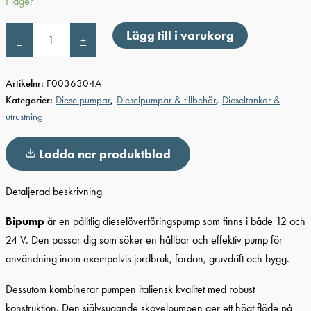
I lager
Dieselpump
Lägg till i varukorg
-
+
bipump
24V
85L/m
Artikelnr:
F0036304A
mängd
Kategorier:
Dieselpumpar
,
Dieselpumpar & tillbehör
,
Dieseltankar &
utrustning
Ladda ner produktblad
Detaljerad beskrivning
Bipump
är en pålitlig dieselöverföringspump som finns i både 12 och
24 V. Den passar dig som söker en hållbar och effektiv pump för
användning inom exempelvis jordbruk, fordon, gruvdrift och bygg.
Dessutom kombinerar pumpen italiensk kvalitet med robust
konstruktion. Den självsugande skovelpumpen ger ett högt flöde på