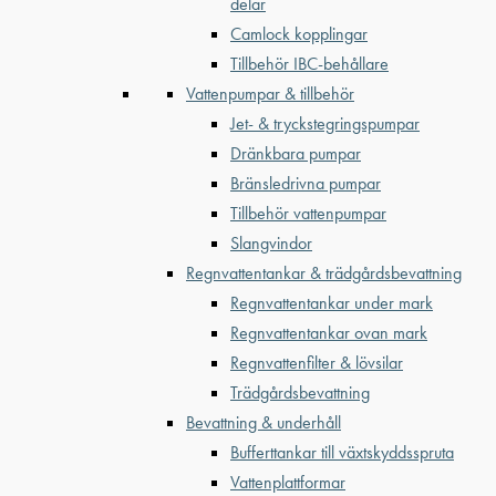
delar
Camlock kopplingar
Tillbehör IBC-behållare
Vattenpumpar & tillbehör
Jet- & tryckstegringspumpar
Dränkbara pumpar
Bränsledrivna pumpar
Tillbehör vattenpumpar
Slangvindor
Regnvattentankar & trädgårdsbevattning
Regnvattentankar under mark
Regnvattentankar ovan mark
Regnvattenfilter & lövsilar
Trädgårdsbevattning
Bevattning & underhåll
Bufferttankar till växtskyddsspruta
Vattenplattformar