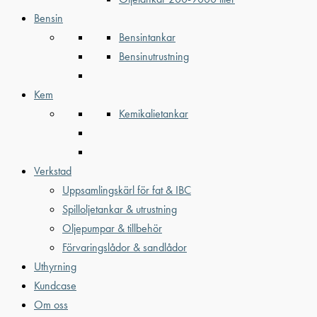
Bensin
Bensintankar
Bensinutrustning
Kem
Kemikalietankar
Verkstad
Uppsamlingskärl för fat & IBC
Spilloljetankar & utrustning
Oljepumpar & tillbehör
Förvaringslådor & sandlådor
Uthyrning
Kundcase
Om oss