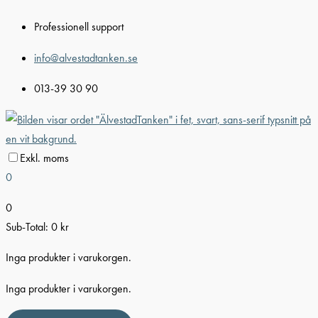
Hoppa
Professionell support
till
innehåll
info@alvestadtanken.se
013-39 30 90
Exkl. moms
0
0
Sub-Total:
0
kr
Inga produkter i varukorgen.
Inga produkter i varukorgen.