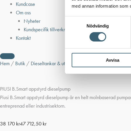
Kundcase
med annan information som du 
Om oss
Samtyckesval
Nyheter
Nödvändig
Kundspecifik tillverkning
Kontakt
Avvisa
Hem
/
Butik
/
Dieseltankar & utrustning
/
Dieselpumpar & tillbe
PIUSI B.Smart appstyrd dieselpump
Piusi B.Smart appstyrd dieselpump är en helt molnbaserad pumpau
entreprenad eller industrisektorn.
38 170
kr
47 712,50
kr