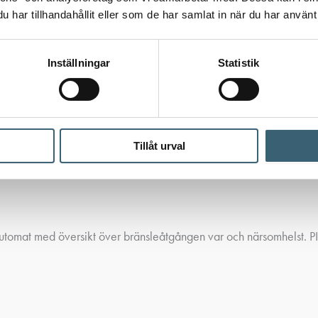
har tillhandahållit eller som de har samlat in när du har använt 
Inställningar
Statistik
Tillåt urval
hör
/
Dieselpumpar
/ PIUSI B.Smart appstyrd dieselpump
tomat med översikt över bränsleåtgången var och närsomhelst. PIU