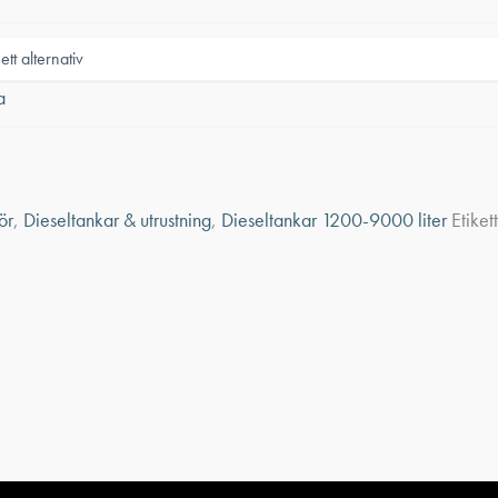
a
ör
,
Dieseltankar & utrustning
,
Dieseltankar 1200-9000 liter
Etiket