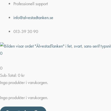
Hoppa
Professionell support
till
info@alvestadtanken.se
innehåll
013-39 30 90
0
0
Sub-Total:
0
kr
Inga produkter i varukorgen.
Inga produkter i varukorgen.