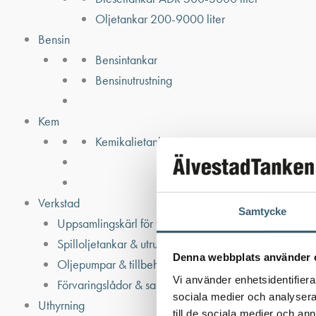
Oljetankar 200-9000 liter
Bensin
Bensintankar
Bensinutrustning
Kem
Kemikalietankar
Verkstad
Samtycke
Uppsamlingskärl för fat & IBC
Spilloljetankar & utrustning
Denna webbplats använder 
Oljepumpar & tillbehör
Vi använder enhetsidentifierar
Förvaringslådor & sandlådor
sociala medier och analysera 
Uthyrning
till de sociala medier och a