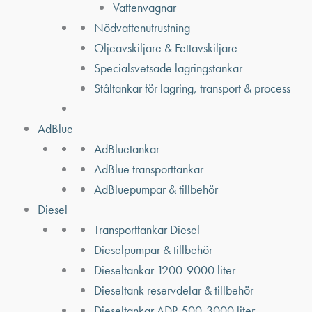
Vattenvagnar
Nödvattenutrustning
Oljeavskiljare & Fettavskiljare
Specialsvetsade lagringstankar
Ståltankar för lagring, transport & process
AdBlue
AdBluetankar
AdBlue transporttankar
AdBluepumpar & tillbehör
Diesel
Transporttankar Diesel
Dieselpumpar & tillbehör
Dieseltankar 1200-9000 liter
Dieseltank reservdelar & tillbehör
Dieseltankar ADR 500-3000 liter