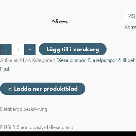
Välj pump
Rens
PIUSI
Lägg till i varukorg
-
+
B.Smart
appstyrd
Artikelnr:
N/A
Kategorier:
Dieselpumpar
,
Dieselpumpar & tillbeh
dieselpump
Piusi
mängd
Ladda ner produktblad
Detaljerad beskrivning
PIUSI B.Smart appstyrd dieselpump