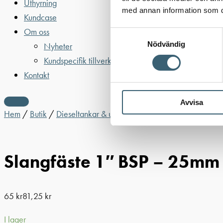
Uthyrning
med annan information som du 
Kundcase
Om oss
Samtyckesval
Nödvändig
Nyheter
Kundspecifik tillverkning
Kontakt
Avvisa
Hem
/
Butik
/
Dieseltankar & utrustning
/
Dieselpumpar & tillb
Slangfäste 1″ BSP – 25mm
65
kr
81,25
kr
I lager