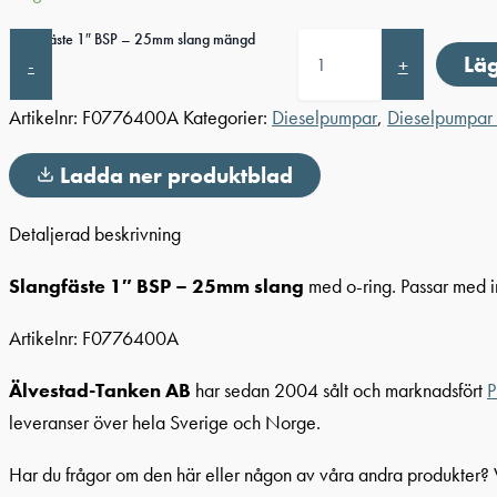
Slangfäste 1″ BSP – 25mm slang mängd
Läg
-
+
Artikelnr:
F0776400A
Kategorier:
Dieselpumpar
,
Dieselpumpar 
Ladda ner produktblad
Detaljerad beskrivning
Slangfäste 1″ BSP
– 25mm slang
med o-ring. Passar med 
Artikelnr:
F0776400A
Älvestad-Tanken AB
har sedan 2004 sålt och marknadsfört
P
leveranser över hela Sverige och Norge.
Har du frågor om den här eller någon av våra andra produkter?