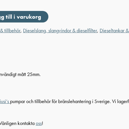
g till i varukorg
& tillbehör
,
Dieselslang, slangvindor & dieselfilter
,
Dieseltankar & 
invändigt mått 25mm.
iusi’s
pumpar och tillbehör för bränslehantering i Sverige. Vi lager
 Vänligen kontakta
oss
!