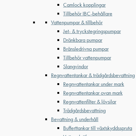
Camlock kopplingar
Tillbehör IBC-behållare
Vattenpumpar & tillbehör
Jet- & tryckstegringspumpar
Dränkbara pumpar
Bränsledrivna pumpar
Tillbehör vattenpumpar
Slangvindor
Regnvattentankar & trädgårdsbevattning
Regnvattentankar under mark
Regnvattentankar ovan mark
Regnvattenfilter & lövsilar
Trädgårdsbevattning
Bevattning & underhåll
Bufferttankar till växtskyddsspruta