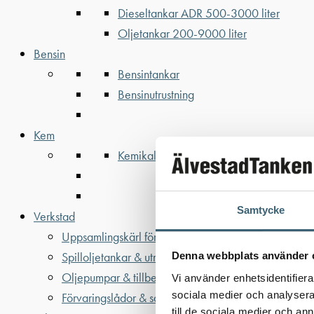
Dieseltankar ADR 500-3000 liter
Oljetankar 200-9000 liter
Bensin
Bensintankar
Bensinutrustning
Kem
Kemikalietankar
Samtycke
Verkstad
Uppsamlingskärl för fat & IBC
Spilloljetankar & utrustning
Denna webbplats använder 
Oljepumpar & tillbehör
Vi använder enhetsidentifierar
sociala medier och analysera 
Förvaringslådor & sandlådor
till de sociala medier och a