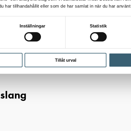
har tillhandahållit eller som de har samlat in när du har använt 
Inställningar
Statistik
Tillåt urval
ehör
/
Dieselpumpar
/ Slangfäste 1″ BSP – 25mm slang
 slang