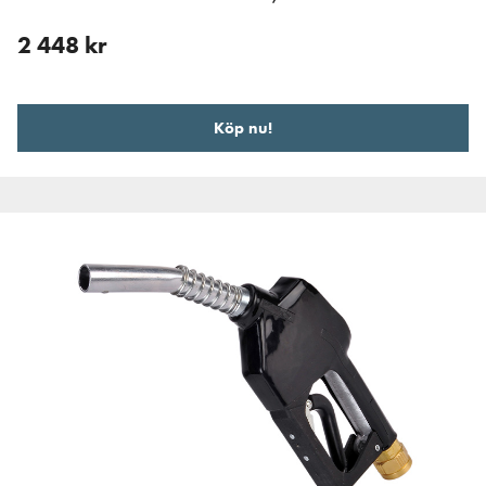
2 448
kr
Köp nu!