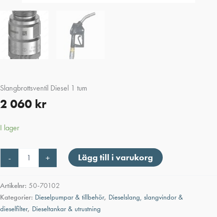
Slangbrottsventil Diesel 1 tum
2 060
kr
I lager
Slangbrottsventil
Lägg till i varukorg
-
+
Diesel
1
tum
Artikelnr:
50-70102
mängd
Kategorier:
Dieselpumpar & tillbehör
,
Dieselslang, slangvindor &
dieselfilter
,
Dieseltankar & utrustning