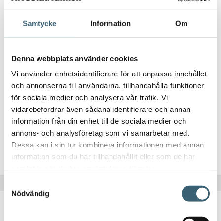
Samtycke
Information
Om
Denna webbplats använder cookies
Vi använder enhetsidentifierare för att anpassa innehållet
DIESELTANK RESERVDELAR & TILLBEHÖR
och annonserna till användarna, tillhandahålla funktioner
Överfyllnadsskydd med kabel till FuelMaster
för sociala medier och analysera vår trafik. Vi
vidarebefordrar även sådana identifierare och annan
796
kr
information från din enhet till de sociala medier och
annons- och analysföretag som vi samarbetar med.
Dessa kan i sin tur kombinera informationen med annan
Köp nu!
information som du har tillhandahållit eller som de har
samlat in när du har använt deras tjänster.
Samtyckesval
Nödvändig