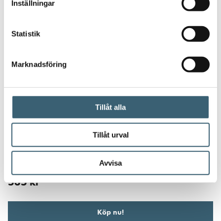
Inställningar
Statistik
Marknadsföring
Tillåt alla
Tillåt urval
DIESELPUMPAR & TILLBEHÖR
Dieselslangar
Avvisa
535
kr
Köp nu!