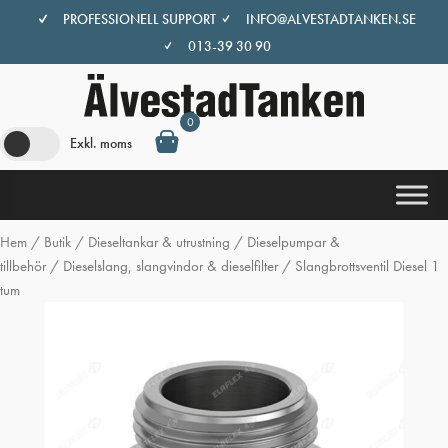
Hoppa
PROFESSIONELL SUPPORT
INFO@ALVESTADTANKEN.SE
till
013-39 30 90
innehåll
0
Exkl. moms
Hem
/
Butik
/
Dieseltankar & utrustning
/
Dieselpumpar &
tillbehör
/
Dieselslang, slangvindor & dieselfilter
/ Slangbrottsventil Diesel 1
tum