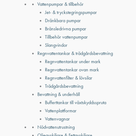
Vattenpumpar & tillbehör
Jet- & tryckstegringspumpar
Dränkbara pumpar
Bränsledrivna pumpar
Tillbehör vattenpumpar
Slangvindor
Regnvattentankar & trädgårdsbevattning
Regnvattentankar under mark
Regnvattentankar ovan mark
Regnvattenfilter & lövsilar
Trädgårdsbevattning
Bevattning & underhåll
Bufferttankar till växtskyddsspruta
Vattenplattformar
Vattenvagnar
Nödvattenutrustning
Oljeavskiljare & Fettavskiljare