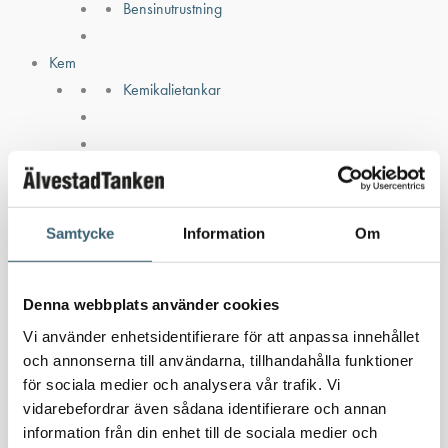
Bensinutrustning
Kem
Kemikalietankar
Verkstad
Uppsamlingskärl för fat & IBC
Spilloljetankar & utrustning
Samtycke
Information
Om
Oljepumpar & tillbehör
Förvaringslådor & sandlådor
Uthyrning
Denna webbplats använder cookies
Kundcase
Vi använder enhetsidentifierare för att anpassa innehållet
Om oss
och annonserna till användarna, tillhandahålla funktioner
för sociala medier och analysera vår trafik. Vi
Nyheter
vidarebefordrar även sådana identifierare och annan
Kundspecifik tillverkning
information från din enhet till de sociala medier och
Kontakt