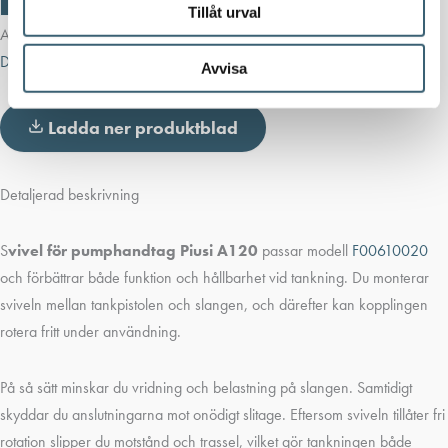
för
Tillåt urval
pumphandtag
Artikelnr:
F0062200A
Kategorier:
Dieselpumpar & tillbehör
,
Piusi
Dieselslang, slangvindor & dieselfilter
,
Dieseltankar & utrustning
A120
Avvisa
mängd
Ladda ner produktblad
Detaljerad beskrivning
S
vivel för pumphandtag Piusi A120
passar modell
F00610020
och förbättrar både funktion och hållbarhet vid tankning. Du monterar
sviveln mellan tankpistolen och slangen, och därefter kan kopplingen
rotera fritt under användning.
På så sätt minskar du vridning och belastning på slangen. Samtidigt
skyddar du anslutningarna mot onödigt slitage. Eftersom sviveln tillåter fri
rotation slipper du motstånd och trassel, vilket gör tankningen både