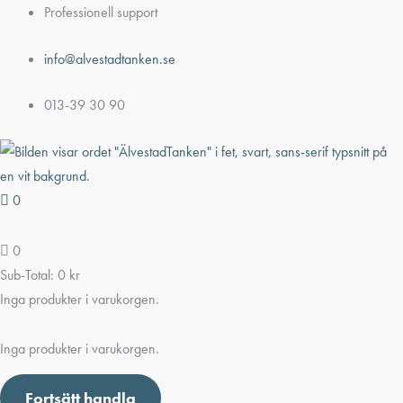
Hoppa
Professionell support
till
info@alvestadtanken.se
innehåll
013-39 30 90
0
0
Sub-Total:
0
kr
Inga produkter i varukorgen.
Inga produkter i varukorgen.
Fortsätt handla