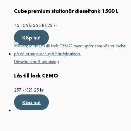
Cube premium stationär dieseltank 1500 L
45 105
kr
56 381,25
kr
Köp nu!
Dieseltankar & utrustning
Lås till lock CEMO
257
kr
321,25
kr
Köp nu!