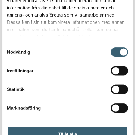
10 års garanti
vidarebefordrar även sådana identifierare och annan
information från din enhet till de sociala medier och
Låsbart lock med gasdämpare
annons- och analysföretag som vi samarbetar med.
Dubbekväggig polyetenbehållare
Dessa kan i sin tur kombinera informationen med annan
12 års besiktningsintervall
information som du har tillhandahållit eller som de har
Elektrisk pump 230V (72 l/min)
samlat in när du har använt deras tjänster.
4 meter dieselslang
Samtyckesval
Automatiskt tankhandtag
Nödvändig
Tankhandtagshållare
Tankbilskoppling
Inställningar
Elektroniskt överfyllnadsskydd
Analog nivåmätare
Statistik
Läckagelarm
Gaffeluttag
Installations och underhållsmanual
Marknadsföring
Specifikationer Premium:
Tillåt alla