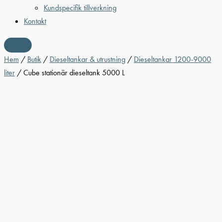
Kundspecifik tillverkning
Kontakt
Hem
/
Butik
/
Dieseltankar & utrustning
/
Dieseltankar 1200-9000
liter
/ Cube stationär dieseltank 5000 L