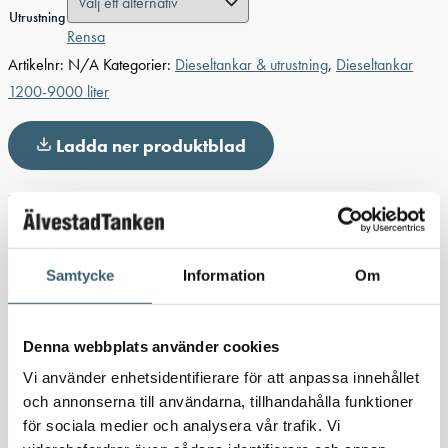
Utrustning
Rensa
Artikelnr:
N/A
Kategorier:
Dieseltankar & utrustning
,
Dieseltankar
1200-9000 liter
Ladda ner produktblad
Detaljerad beskrivning
Cube stationär dieseltank 5000 L
med dubbelväggig
konstruktion kombinerar den smart design med hög funktionalitet.
Samtycke
Information
Om
Tanken är framtagen för att klara tuffa förhållanden och passar
perfekt för både lantbruk, entreprenad och mindre företag med
Denna webbplats använder cookies
behov av pålitlig dieselförvaring och tankning.
Vi använder enhetsidentifierare för att anpassa innehållet
Specifikationer basic:
och annonserna till användarna, tillhandahålla funktioner
för sociala medier och analysera vår trafik. Vi