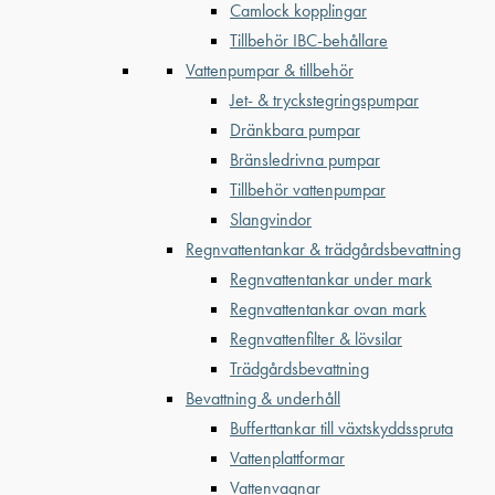
Camlock kopplingar
Tillbehör IBC-behållare
Vattenpumpar & tillbehör
Jet- & tryckstegringspumpar
Dränkbara pumpar
Bränsledrivna pumpar
Tillbehör vattenpumpar
Slangvindor
Regnvattentankar & trädgårdsbevattning
Regnvattentankar under mark
Regnvattentankar ovan mark
Regnvattenfilter & lövsilar
Trädgårdsbevattning
Bevattning & underhåll
Bufferttankar till växtskyddsspruta
Vattenplattformar
Vattenvagnar