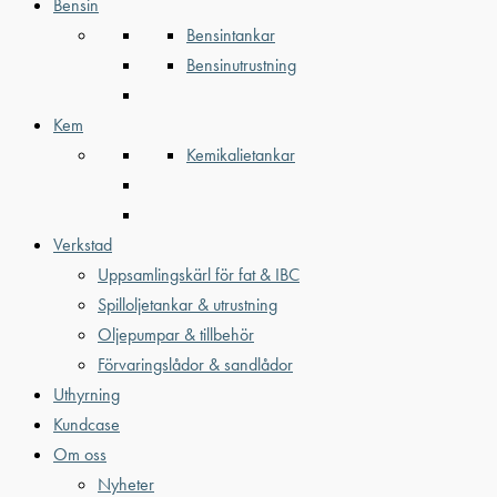
Bensin
Bensintankar
Bensinutrustning
Kem
Kemikalietankar
Verkstad
Uppsamlingskärl för fat & IBC
Spilloljetankar & utrustning
Oljepumpar & tillbehör
Förvaringslådor & sandlådor
Uthyrning
Kundcase
Om oss
Nyheter