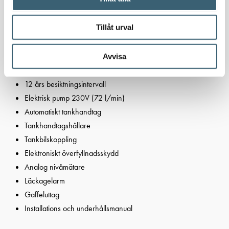
8 meter slangvinda
Dieselfilter
Tillåt urval
Flödesmätare och totalträkneverk, mekanisk 3-siffrig
10 års garanti
Låsbart lock med gasdämpare
Avvisa
Dubbekväggig polyetenbehållare
12 års besiktningsintervall
Elektrisk pump 230V (72 l/min)
Automatiskt tankhandtag
Tankhandtagshållare
Tankbilskoppling
Elektroniskt överfyllnadsskydd
Analog nivåmätare
Läckagelarm
Gaffeluttag
Installations och underhållsmanual