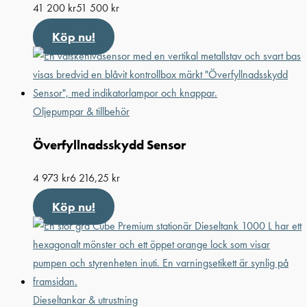
41 200
kr
51 500
kr
Köp nu!
Oljepumpar & tillbehör
Överfyllnadsskydd Sensor
4 973
kr
6 216,25
kr
Köp nu!
Dieseltankar & utrustning