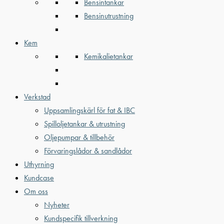
Bensintankar
Bensinutrustning
Kem
Kemikalietankar
Verkstad
Uppsamlingskärl för fat & IBC
Spilloljetankar & utrustning
Oljepumpar & tillbehör
Förvaringslådor & sandlådor
Uthyrning
Kundcase
Om oss
Nyheter
Kundspecifik tillverkning