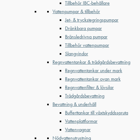
Tillbehör IBC-behållare
Vattenpumpar & tillbehör
Jet- & tryckstegringspumpar
Dränkbara pumpar
Bränsledrivna pumpar
Tillbehör vattenpumpar
Slangvindor
Regnvattentankar & trädgårdsbevattning
Regnvattentankar under mark
Regnvattentankar ovan mark
Regnvattenfilter & lövsilar
Trädgårdsbevattning
Bevattning & underhåll
Bufferttankar till växtskyddsspruta
Vattenplattformar
Vattenvagnar
Nödvattenutrustning