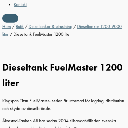
Kontakt
Hem
/
Butik
/
Dieseltankar & utrustning
/
Dieseltankar 1200-9000
liter
/ Dieseltank FuelMaster 1200 liter
Dieseltank FuelMaster 1200
liter
Kingspan Titan FuelMaster- serien är utformad för lagring, distribution
och skydd av dieselbränsle.
Älvestad-Tanken AB har sedan 2004 tillhandahållit den svenska