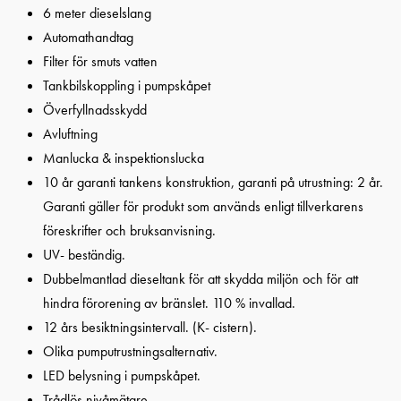
6 meter dieselslang
Automathandtag
Filter för smuts vatten
Tankbilskoppling i pumpskåpet
Överfyllnadsskydd
Avluftning
Manlucka & inspektionslucka
10 år garanti tankens konstruktion, garanti på utrustning: 2 år.
Garanti gäller för produkt som används enligt tillverkarens
föreskrifter och bruksanvisning.
UV- beständig.
Dubbelmantlad dieseltank för att skydda miljön och för att
hindra förorening av bränslet. 110 % invallad.
12 års besiktningsintervall. (K- cistern).
Olika pumputrustningsalternativ.
LED belysning i pumpskåpet.
Trådlös nivåmätare