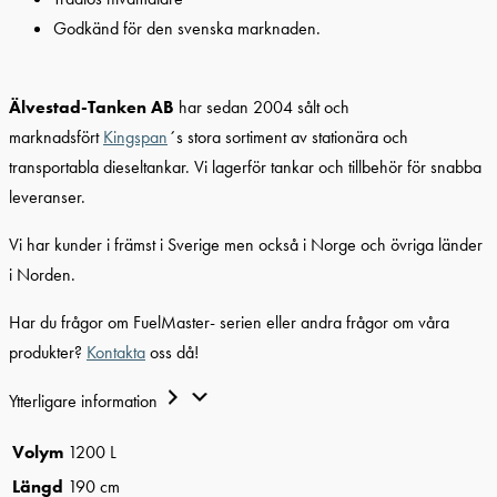
Godkänd för den svenska marknaden.
Älvestad-Tanken AB
har sedan 2004 sålt och
marknadsfört
Kingspan
´s stora sortiment av stationära och
transportabla dieseltankar. Vi lagerför tankar och tillbehör för snabba
leveranser.
Vi har kunder i främst i Sverige men också i Norge och övriga länder
i Norden.
Har du frågor om FuelMaster- serien eller andra frågor om våra
produkter?
Kontakta
oss då!
Ytterligare information
Volym
1200 L
Längd
190 cm