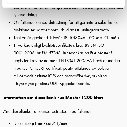
Behållaren är lätt att transportera tom med t.ex. gaffeltruck eller
lyftanordning.
Omfattande standardutrustning för att garantera säkerhet och
funktionalitet samt ett brett utbud av utrustningsalternativ.
Tanken är godkänd. KIWA: 18-1013046-100 samt CE-märkt.
Tillverkad enligt kvalitetscertifikatets krav BS EN ISO
9001:2008, nr FM 57348. Innertankar på FuelMaster®
uppfyller krav av normen EN13341:2005+A1 och är märkta
med CE. OFCERT-certifikat, positiv uttalande av polska
miljöskyddsinstitutet IOŚ och brandsäkerhet, tekniska
tillsynsmyndighetens UDT-typgodkännande.
Information om dieseltank FuelMaster 1200 liter:
Våra dieseltankar är standardutrustad med följande.
Dieselpump från Piusi 72L/min