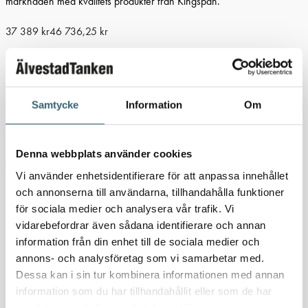
marknaden med kvalitets produkter från Kingspan.
37 389
kr
46 736,25
kr
2–4 veckor (leveranstid)
Artikelnr:
1131
Kategorier:
Dieseltankar & utrustning
,
Dieseltankar
Samtycke
Information
Om
1200-9000 liter
Etiketter:
Älvestad-Tanken AB
,
Bränsletank
,
Dieseltank
,
Dieseltank 1300 liter
,
Dieseltankar
,
Fuelmaster
Denna webbplats använder cookies
Ladda ner produktblad
Vi använder enhetsidentifierare för att anpassa innehållet
och annonserna till användarna, tillhandahålla funktioner
Detaljerad beskrivning
för sociala medier och analysera vår trafik. Vi
vidarebefordrar även sådana identifierare och annan
Dieseltank FuelMaster 1200 liter
information från din enhet till de sociala medier och
annons- och analysföretag som vi samarbetar med.
Dessa kan i sin tur kombinera informationen med annan
information som du har tillhandahållit eller som de har
Dieseltank FuelMaster finns tillgängliga i volymerna 1200, 2300,
samlat in när du har använt deras tjänster.