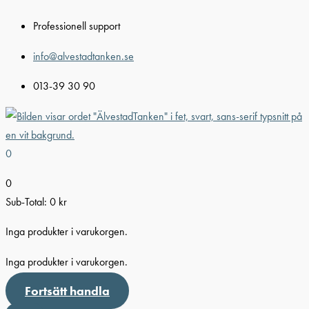
Hoppa
Professionell support
till
innehåll
info@alvestadtanken.se
013-39 30 90
0
0
Sub-Total:
0
kr
Inga produkter i varukorgen.
Inga produkter i varukorgen.
Fortsätt handla