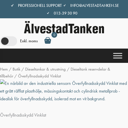
Hoppa
PROFESSIONELL SUPPORT
INFO@ALVESTADTANKEN.SE
till
013-39 30 90
innehåll
0
Exkl. moms
Hem
/
Butik
/
Dieseltankar & utrustning
/
Dieseltank reservdelar &
tillbehör
/ Överfyllnadsskydd Vinklat
Överfyllnadsskydd Vinklat