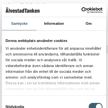
Låsbart tanklock dieseltankar
1 190
kr
Samtycke
Information
Om
Köp nu!
Denna webbplats använder cookies
Vi använder enhetsidentifierare för att anpassa innehållet
och annonserna till användarna, tillhandahålla funktioner
för sociala medier och analysera vår trafik. Vi
vidarebefordrar även sådana identifierare och annan
information från din enhet till de sociala medier och
annons- och analysföretag som vi samarbetar med.
Dessa kan i sin tur kombinera informationen med annan
information som du har tillhandahållit eller som de har
DIESELPUMPAR & TILLBEHÖR
samlat in när du har använt deras tjänster.
Dieselslangar
Samtyckesval
Nödvändig