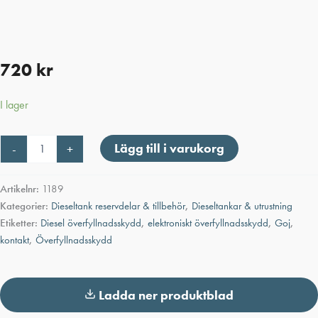
720
kr
I lager
Överfyllnadsskydd
Lägg till i varukorg
-
+
Vinklat
mängd
Artikelnr:
1189
Kategorier:
Dieseltank reservdelar & tillbehör
,
Dieseltankar & utrustning
Etiketter:
Diesel överfyllnadsskydd
,
elektroniskt överfyllnadsskydd
,
Goj
,
kontakt
,
Överfyllnadsskydd
Ladda ner produktblad