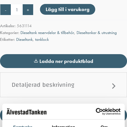
Tanklock
Lägg till i varukorg
-
+
2
tum
mässing
Artikelnr:
5631114
30
Kategorier:
Dieseltank reservdelar & tillbehör
,
Dieseltankar & utrustning
°
Etiketter:
Dieseltank
,
tanklock
mängd
Ladda ner produktblad
Detaljerad beskrivning
Ladda ner produktblad