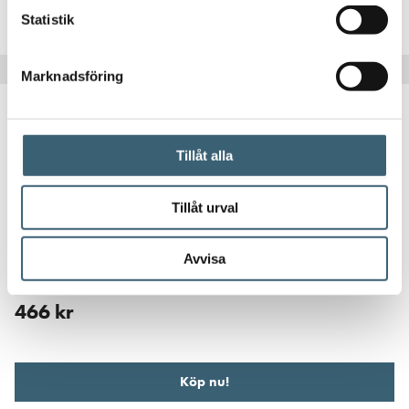
Köp nu!
Statistik
Marknadsföring
Tillåt alla
Tillåt urval
DIESELTANK RESERVDELAR & TILLBEHÖR
Avvisa
Tanklock Dieseltank rakt
466
kr
Köp nu!