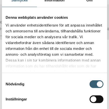
Samtycke
Information
Om
Denna webbplats använder cookies
Komplettera med rätt tillval
Vi använder enhetsidentifierare för att anpassa innehållet
Här har vi samlat produkter som ofta passar bra ihop med det du tittar på
och annonserna till användarna, tillhandahålla funktioner
– för en mer komplett lösning.
för sociala medier och analysera vår trafik. Vi
vidarebefordrar även sådana identifierare och annan
information från din enhet till de sociala medier och
annons- och analysföretag som vi samarbetar med.
Dessa kan i sin tur kombinera informationen med annan
information som du har tillhandahållit eller som de har
samlat in när du har använt deras tjänster.
DIESELTANK RESERVDELAR & TILLBEHÖR
Samtyckesval
Tanklock 2″ Endast Lock
Nödvändig
210
kr
Inställningar