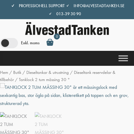
Hoppa
PROFESSIONELL SUPPORT
INFO@ALVESTADTANKEN.SE
till
013-39 30 90
innehåll
0
Exkl. moms
Hem
/
Butik
/
Dieseltankar & utrustning
/
Dieseltank reservdelar &
tillbehör
/ Tanklock 2 tum mässing 30 °