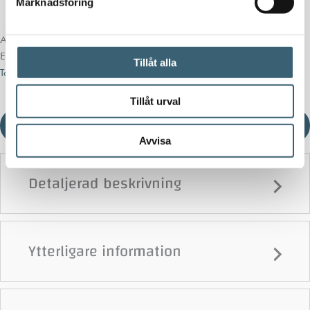
Marknadsföring
Artikelnr:
14003
Kategori:
Förvaringslådor & sandlådor
Etiketter:
Älvestad-Tanken AB
,
Förråd
,
Förvaringslåda
,
Låda
,
Miljölåda
,
Tillåt alla
Toolbox
,
Växtskyddsmedelsförråd
,
verktygslåda
,
Verktygslåda plast stor
Tillåt urval
Ladda ner produktblad
Avvisa
Detaljerad beskrivning
Ytterligare information