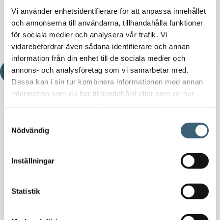
Vi använder enhetsidentifierare för att anpassa innehållet
och annonserna till användarna, tillhandahålla funktioner
Jag samtycker till att Älvestad Tanken AB behandlar
för sociala medier och analysera vår trafik. Vi
personuppgifter om mig i enlighet med GDPR.
vidarebefordrar även sådana identifierare och annan
information från din enhet till de sociala medier och
annons- och analysföretag som vi samarbetar med.
Skicka
Dessa kan i sin tur kombinera informationen med annan
information som du har tillhandahållit eller som de har
samlat in när du har använt deras tjänster.
Samtyckesval
Nödvändig
Inställningar
Statistik