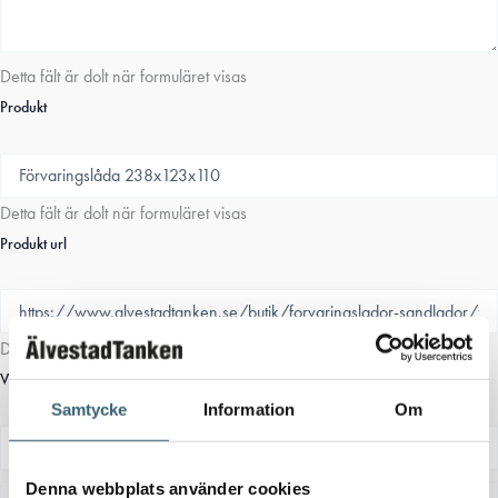
Detta fält är dolt när formuläret visas
Produkt
Detta fält är dolt när formuläret visas
Produkt url
Detta fält är dolt när formuläret visas
Variantinfo
Samtycke
Information
Om
Samtycke
(Obligatoriskt)
Denna webbplats använder cookies