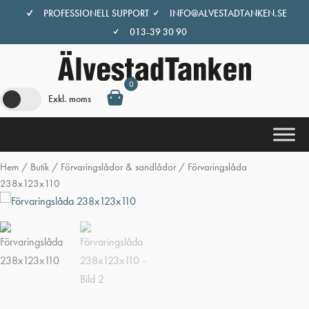
Hoppa
PROFESSIONELL SUPPORT
INFO@ALVESTADTANKEN.SE
till
013-39 30 90
innehåll
0
Exkl. moms
Hem
/
Butik
/
Förvaringslådor & sandlådor
/ Förvaringslåda
238x123x110