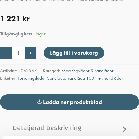
1 221
kr
Tillgänglighet:
I lager
Sandlåda
Lägg till i varukorg
-
+
förvaringslåda
100
liter
Artikelnr:
1062567
Kategori:
Förvaringslådor & sandlådor
mängd
Etiketter:
Förvaringslåda
,
Sandlåda
,
sandlåda 100 liter
,
sandlådor
Ladda ner produktblad
Detaljerad beskrivning