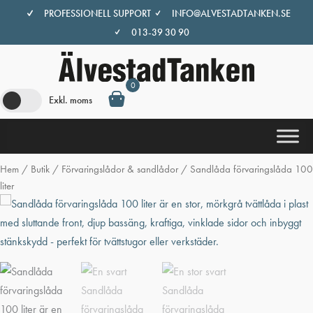
Hoppa
PROFESSIONELL SUPPORT
INFO@ALVESTADTANKEN.SE
till
013-39 30 90
innehåll
0
Exkl. moms
Hem
/
Butik
/
Förvaringslådor & sandlådor
/ Sandlåda förvaringslåda 100
liter