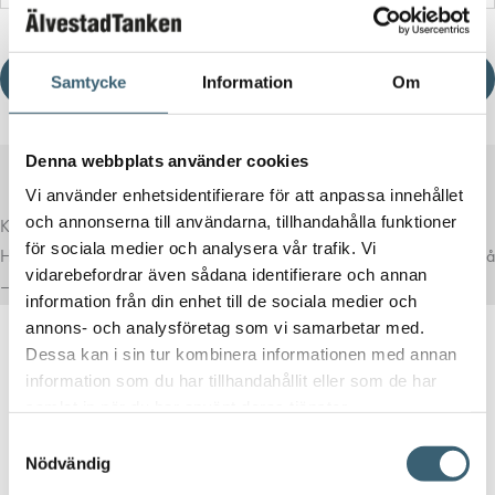
Ladda ner produktblad
Samtycke
Information
Om
Denna webbplats använder cookies
Vi använder enhetsidentifierare för att anpassa innehållet
och annonserna till användarna, tillhandahålla funktioner
Komplettera med rätt tillval
för sociala medier och analysera vår trafik. Vi
Här har vi samlat produkter som ofta passar bra ihop med det du tittar på
vidarebefordrar även sådana identifierare och annan
– för en mer komplett lösning.
information från din enhet till de sociala medier och
annons- och analysföretag som vi samarbetar med.
Dessa kan i sin tur kombinera informationen med annan
information som du har tillhandahållit eller som de har
samlat in när du har använt deras tjänster.
Samtyckesval
FÖRVARINGSLÅDOR & SANDLÅDOR
Nödvändig