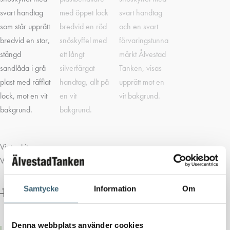
Vinter-kit
Vinter-kit med snöskyffel och sandlåda 100 L.
Samtycke
Information
Om
1 359
kr
1 250
kr
Denna webbplats använder cookies
I lager