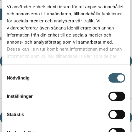
Vi använder enhetsidentifierare för att anpassa innehållet
Vinter-
Lägg till i varukorg
-
+
och annonserna till användarna, tillhandahålla funktioner
kit
för sociala medier och analysera vår trafik. Vi
mängd
vidarebefordrar även sådana identifierare och annan
information från din enhet till de sociala medier och
Kategori:
Förvaringslådor & sandlådor
annons- och analysföretag som vi samarbetar med.
Dessa kan i sin tur kombinera informationen med annan
information som du har tillhandahållit eller som de har
Ladda ner produktblad
samlat in när du har använt deras tjänster.
Samtyckesval
Nödvändig
Detaljerad beskrivning
Inställningar
Statistik
Ladda ner produktblad