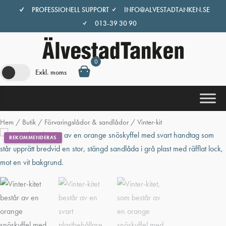
Hoppa
PROFESSIONELL SUPPORT
INFO@ALVESTADTANKEN.SE
till
013-39 30 90
innehåll
0
Exkl. moms
Hem
/
Butik
/
Förvaringslådor & sandlådor
/ Vinter-kit
REKOMMENDERAS