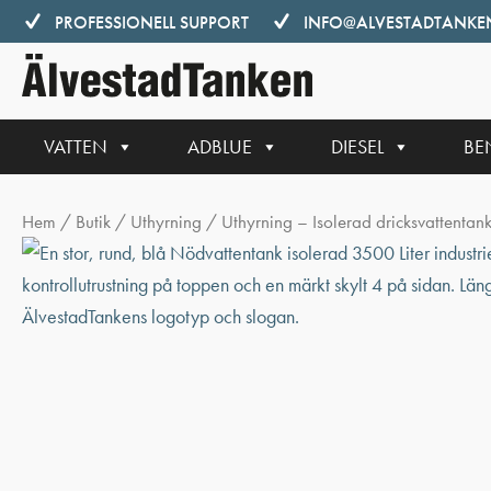
Hoppa
PROFESSIONELL SUPPORT
INFO@ALVESTADTANKEN
till
innehåll
VATTEN
ADBLUE
DIESEL
BE
Hem
/
Butik
/
Uthyrning
/ Uthyrning – Isolerad dricksvattenta