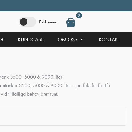
0
Exkl. moms
NG
KUNDCASE
OM OSS
KONTAKT
entank 3500, 5000 & 9000 liter
tentankar 3500, 5000 & 9000 liter – perfekt för frostfri
id tillfälliga behov året runt.