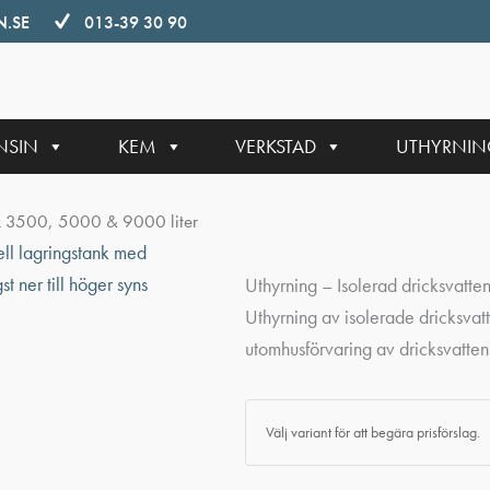
.SE
013-39 30 90
NSIN
KEM
VERKSTAD
UTHYRNI
nk 3500, 5000 & 9000 liter
Uthyrning – Isolerad dricksvatt
Uthyrning av isolerade dricksvat
utomhusförvaring av dricksvatten v
Välj variant för att begära prisförslag.