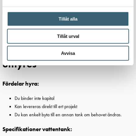
Ladda ner produktblad
Tillåt alla
Detaljerad beskrivning
Tillåt urval
Vattentank 10 kubik –
Avvisa
uthyres
Fördelar hyra:
Du binder inte kapital
Kan levereras direkt till ert projekt
Du kan enkelt byta till en annan tank om behovet ändras.
Specifikationer vattentank: