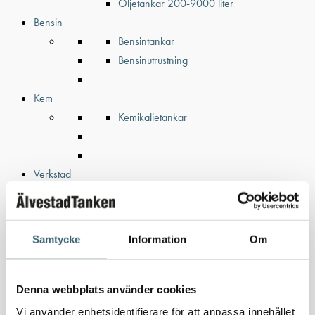
Oljetankar 200-9000 liter
Bensin
Bensintankar
Bensinutrustning
Kem
Kemikalietankar
Verkstad
Uppsamlingskärl för fat & IBC
Spilloljetankar & utrustning
Oljepumpar & tillbehör
Samtycke
Information
Om
Förvaringslådor & sandlådor
Uthyrning
Kundcase
Denna webbplats använder cookies
Om oss
Vi använder enhetsidentifierare för att anpassa innehållet