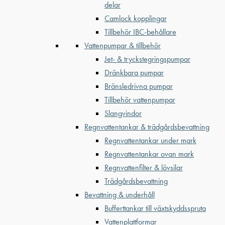
delar
Camlock kopplingar
Tillbehör IBC-behållare
Vattenpumpar & tillbehör
Jet- & tryckstegringspumpar
Dränkbara pumpar
Bränsledrivna pumpar
Tillbehör vattenpumpar
Slangvindor
Regnvattentankar & trädgårdsbevattning
Regnvattentankar under mark
Regnvattentankar ovan mark
Regnvattenfilter & lövsilar
Trädgårdsbevattning
Bevattning & underhåll
Bufferttankar till växtskyddsspruta
Vattenplattformar