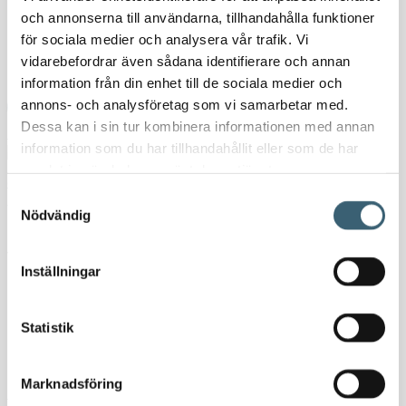
Nyheter
och annonserna till användarna, tillhandahålla funktioner
Kundspecifik tillverkning
för sociala medier och analysera vår trafik. Vi
vidarebefordrar även sådana identifierare och annan
Kontakt
information från din enhet till de sociala medier och
annons- och analysföretag som vi samarbetar med.
Dessa kan i sin tur kombinera informationen med annan
Hem
/
Butik
/
Uthyrning
/ Vattentank 10 kubik – uthyres
information som du har tillhandahållit eller som de har
samlat in när du har använt deras tjänster.
Samtyckesval
Nödvändig
Vattentank 10 kubik –
Inställningar
uthyres
Statistik
Kategori:
Uthyrning
Etiketter:
Uthyres
,
uthyrning
,
vattentank 10 000
Marknadsföring
liter
,
vattentank 10 kbm