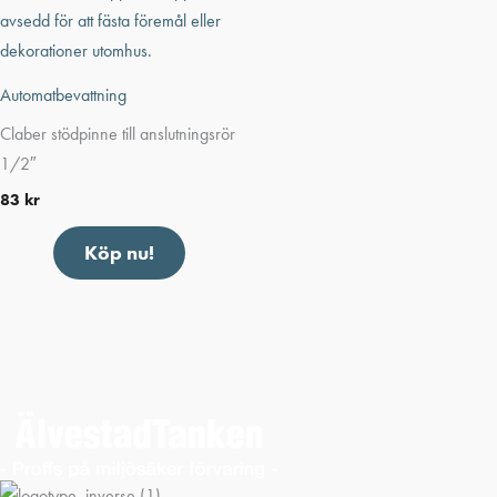
Automatbevattning
Claber stödpinne till anslutningsrör
1/2″
83
kr
Köp nu!