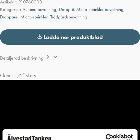
Artikelnr:
910760000
Kategorier:
Automatbevattning
,
Dropp & Micro-sprinkler bevattning
,
Droppare
,
Micro-sprinkler
,
Trädgårdsbevattning
Ladda ner produktblad
Detaljerad beskrivning
Claber 1/2″ skarv