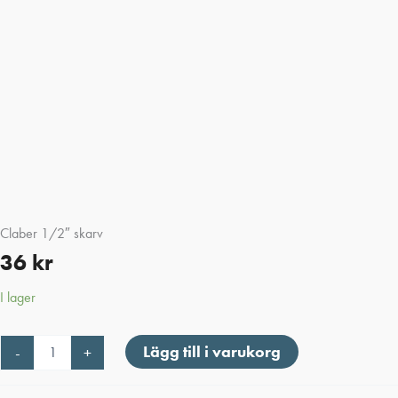
Claber 1/2″ skarv
36
kr
I lager
Claber
Lägg till i varukorg
-
+
1/2"
skarv
mängd