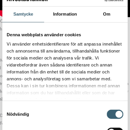
Samtycke
Information
Om
Claber 1/2″ skarv möjliggör koppling av två 1/2″ (13-16 mm)
huvudrörssektioner. Paket på 4 st.
Denna webbplats använder cookies
Vi använder enhetsidentifierare för att anpassa innehållet
Artikelnummer: 91076
och annonserna till användarna, tillhandahålla funktioner
för sociala medier och analysera vår trafik. Vi
MER ÄN BARA DESIGN
vidarebefordrar även sådana identifierare och annan
I Clabers produkter är design en balans mellan ergonomi, funktionalitet
information från din enhet till de sociala medier och
och karaktär. Former designade för ett bekvämt grepp som inte är
annons- och analysföretag som vi samarbetar med.
tröttsamt, exakta ringmuttrar och knappar, säkra kontakter. Material som
Dessa kan i sin tur kombinera informationen med annan
håller men är lätta att bära och hantera. Produkter som ser bra ut och är
information som du har tillhandahållit eller som de har
tillfredsställande att använda.
samlat in när du har använt deras tjänster.
Samtyckesval
Nödvändig
DETALJER SOM ÄNDRAR ALLT
Förutom att vara det mest omfattande och universella på marknaden,