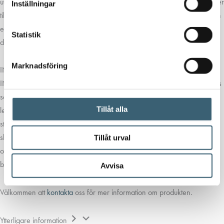
utmärker sig Clabers sortiment för känsla för detaljer, även när det gäller
Inställningar
tillbehör. Som Claber-kontakterna, som behåller en perfekt tätning även
efter flera års användning och tack vare Quick-Click-systemet kopplar
Statistik
du in och kopplar bort på ett ögonblick.
Marknadsföring
INFRAPIPE – CLABER
INFRAPIPE AB är importör av Italienska företaget CLABER´s bevattnings
sortiment.
CLABER
har sedan 1969 varit en av de ledande
Tillåt alla
leverantörerna inom bevattning med bevattnings produkter för små som
stora trädgårdar. CLABER tillverkar produkter så som vattenslangar,
slangvindor, spolmunstycken, droppbevattning och pop-up sprinklers
Tillåt urval
och mycket mer. Alla produkter är tillverkade i Clabers egna fabriker
belägna i norra Italien.
Avvisa
Välkommen att
kontakta
oss för mer information om produkten.
Ytterligare information