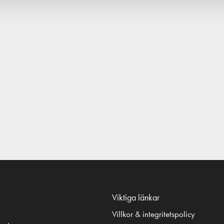
Viktiga länkar
Villkor & integritetspolicy