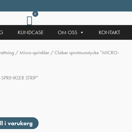
0
NG
KUNDCASE
OM OSS
KONTAKT
attning
/
Micro-sprinkler
/ Claber sprutmunstycke ”MICRO-
-SPRINKLER STRIP”
ll i varukorg