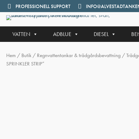
Hoppa
PROFESSIONELL SUPPORT
INFO@ALVESTADTANKEN
till
innehåll
VATTEN
ADBLUE
DIESEL
BE
Hem
/
Butik
/
Regnvattentankar & trädgårdsbevattning
/
Trädg
SPRINKLER STRIP”