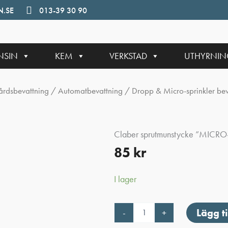
.SE
013-39 30 90
NSIN
KEM
VERKSTAD
UTHYRNI
årdsbevattning
/
Automatbevattning
/
Dropp & Micro-sprinkler bev
Claber sprutmunstycke ”MICRO
85
kr
I lager
Claber
Lägg ti
-
+
sprutmunstycke
"MICRO-