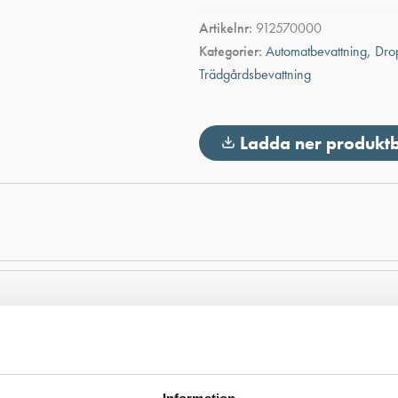
SPRINKLER
Artikelnr:
912570000
STRIP"
Kategorier:
Automatbevattning
,
Drop
mängd
Trädgårdsbevattning
Ladda ner produkt