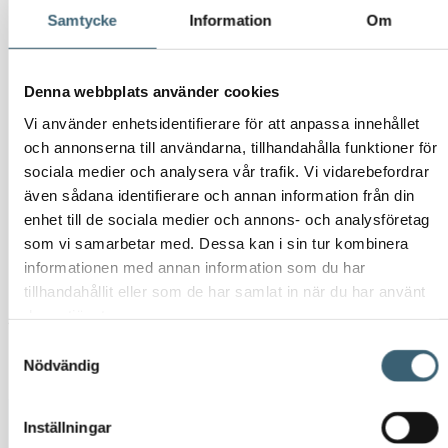
Samtycke
Information
Om
Denna webbplats använder cookies
Vi använder enhetsidentifierare för att anpassa innehållet
och annonserna till användarna, tillhandahålla funktioner för
sociala medier och analysera vår trafik. Vi vidarebefordrar
även sådana identifierare och annan information från din
Claber stödpinne för
enhet till de sociala medier och annons- och analysföretag
som vi samarbetar med. Dessa kan i sin tur kombinera
MICRO-SPRINKLER
informationen med annan information som du har
tillhandahållit eller som de har samlat in när du har använt
deras tjänster.
95
kr
118,75
kr
Samtyckesval
Nödvändig
I lager
Claber stödpinne för MICRO-SPRINKLER mängd
Inställningar
-
+