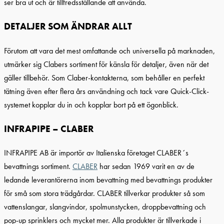
ser bra ut och är tillfredsställande att använda.
DETALJER SOM ÄNDRAR ALLT
Förutom att vara det mest omfattande och universella på marknaden,
utmärker sig Clabers sortiment för känsla för detaljer, även när det
gäller tillbehör. Som Claber-kontakterna, som behåller en perfekt
tätning även efter flera års användning och tack vare Quick-Click-
systemet kopplar du in och kopplar bort på ett ögonblick.
INFRAPIPE – CLABER
INFRAPIPE AB är importör av Italienska företaget CLABER´s
bevattnings sortiment.
CLABER
har sedan 1969 varit en av de
ledande leverantörerna inom bevattning med bevattnings produkter
för små som stora trädgårdar. CLABER tillverkar produkter så som
vattenslangar, slangvindor, spolmunstycken, droppbevattning och
pop-up sprinklers och mycket mer. Alla produkter är tillverkade i