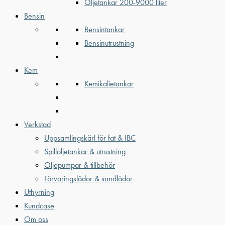
Oljetankar 200-9000 liter
Bensin
Bensintankar
Bensinutrustning
Kem
Kemikalietankar
Verkstad
Uppsamlingskärl för fat & IBC
Spilloljetankar & utrustning
Oljepumpar & tillbehör
Förvaringslådor & sandlådor
Uthyrning
Kundcase
Om oss