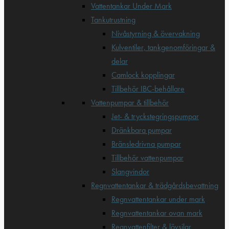
Vattentankar Under Mark
Tankutrustning
Nivåstyrning & övervakning
Kulventiler, tankgenomföringar &
delar
Camlock kopplingar
Tillbehör IBC-behållare
Vattenpumpar & tillbehör
Jet- & tryckstegringspumpar
Dränkbara pumpar
Bränsledrivna pumpar
Tillbehör vattenpumpar
Slangvindor
Regnvattentankar & trädgårdsbevattning
Regnvattentankar under mark
Regnvattentankar ovan mark
Regnvattenfilter & lövsilar