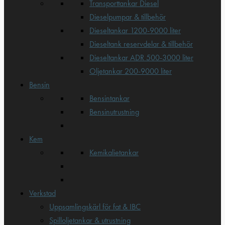
Transporttankar Diesel
Dieselpumpar & tillbehör
Dieseltankar 1200-9000 liter
Dieseltank reservdelar & tillbehör
Dieseltankar ADR 500-3000 liter
Oljetankar 200-9000 liter
Bensin
Bensintankar
Bensinutrustning
Kem
Kemikalietankar
Verkstad
Uppsamlingskärl för fat & IBC
Spilloljetankar & utrustning