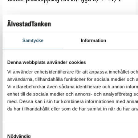
37
kr
46,25
kr
Köp nu!
Samtycke
Information
Denna webbplats använder cookies
Vi använder enhetsidentifierare för att anpassa innehållet och
användarna, tillhandahålla funktioner för sociala medier och a
Vi vidarebefordrar även sådana identifierare och annan inform
enhet till de sociala medier och annons- och analysföretag 
AUTOMATBEVATTNING
med. Dessa kan i sin tur kombinera informationen med anna
Claber plastkoppling vinkel 20 mm
du har tillhandahållit eller som de har samlat in när du har an
47
kr
58,75
kr
Samtyckesval
Nödvändig