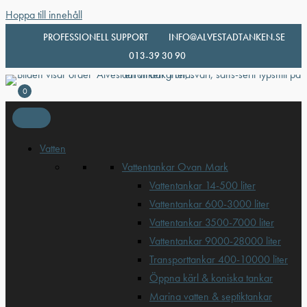
Hoppa till innehåll
PROFESSIONELL SUPPORT
INFO@ALVESTADTANKEN.SE
013-39 30 90
0
Vatten
Vattentankar Ovan Mark
Vattentankar 14-500 liter
Vattentankar 600-3000 liter
Vattentankar 3500-7000 liter
Vattentankar 9000-28000 liter
Transporttankar 400-10000 liter
Öppna kärl & koniska tankar
Marina vatten & septiktankar