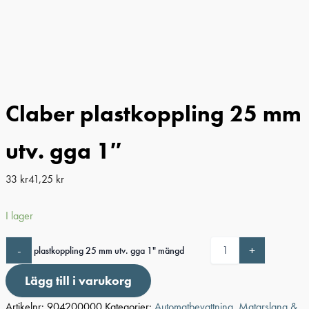
Claber plastkoppling 25 mm
utv. gga 1″
33
kr
41,25
kr
I lager
-
+
Claber plastkoppling 25 mm utv. gga 1" mängd
Lägg till i varukorg
Artikelnr:
904200000
Kategorier:
Automatbevattning
,
Matarslang &