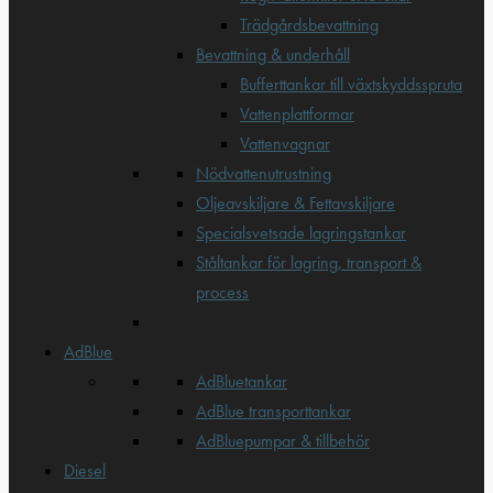
Trädgårdsbevattning
Bevattning & underhåll
Bufferttankar till växtskyddsspruta
Vattenplattformar
Vattenvagnar
Nödvattenutrustning
Oljeavskiljare & Fettavskiljare
Specialsvetsade lagringstankar
Ståltankar för lagring, transport &
process
AdBlue
AdBluetankar
AdBlue transporttankar
AdBluepumpar & tillbehör
Diesel