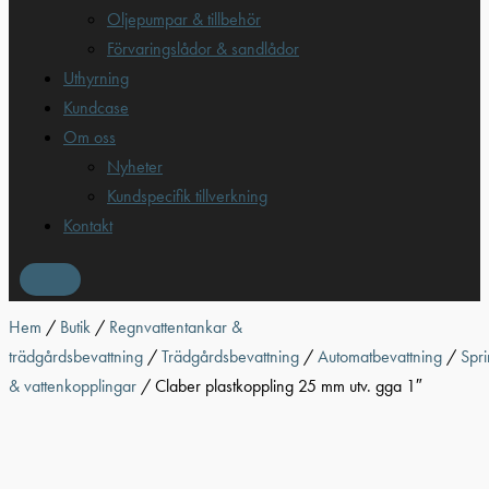
Oljepumpar & tillbehör
Förvaringslådor & sandlådor
Uthyrning
Kundcase
Om oss
Nyheter
Kundspecifik tillverkning
Kontakt
Hem
/
Butik
/
Regnvattentankar &
trädgårdsbevattning
/
Trädgårdsbevattning
/
Automatbevattning
/
Spri
& vattenkopplingar
/ Claber plastkoppling 25 mm utv. gga 1″