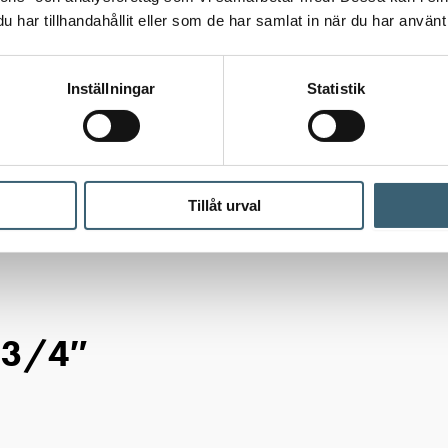
har tillhandahållit eller som de har samlat in när du har använt 
Inställningar
Statistik
Tillåt urval
årdsbevattning
/
Automatbevattning
/
Sprinklersystem
/
Matarsl
 3/4″