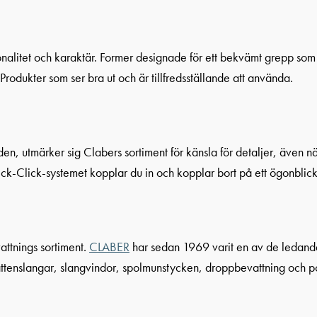
nalitet och karaktär. Former designade för ett bekvämt grepp som i
Produkter som ser bra ut och är tillfredsställande att använda.
n, utmärker sig Clabers sortiment för känsla för detaljer, även n
ick-Click-systemet kopplar du in och kopplar bort på ett ögonblick
ttnings sortiment.
CLABER
har sedan 1969 varit en av de ledande
ttenslangar, slangvindor, spolmunstycken, droppbevattning och pop