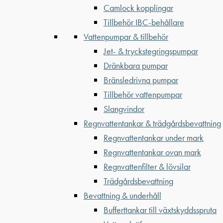
Camlock kopplingar
Tillbehör IBC-behållare
Vattenpumpar & tillbehör
Jet- & tryckstegringspumpar
Dränkbara pumpar
Bränsledrivna pumpar
Tillbehör vattenpumpar
Slangvindor
Regnvattentankar & trädgårdsbevattning
Regnvattentankar under mark
Regnvattentankar ovan mark
Regnvattenfilter & lövsilar
Trädgårdsbevattning
Bevattning & underhåll
Bufferttankar till växtskyddsspruta