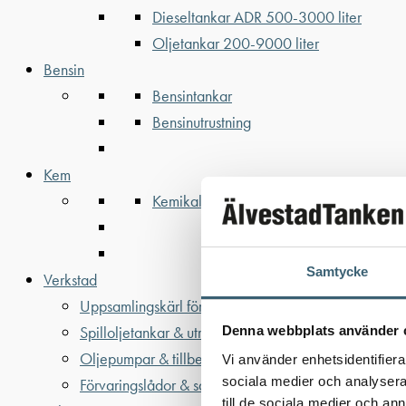
Dieseltankar ADR 500-3000 liter
Oljetankar 200-9000 liter
Bensin
Bensintankar
Bensinutrustning
Kem
Kemikalietankar
Samtycke
Verkstad
Uppsamlingskärl för fat & IBC
Spilloljetankar & utrustning
Denna webbplats använder 
Oljepumpar & tillbehör
Vi använder enhetsidentifierar
sociala medier och analysera 
Förvaringslådor & sandlådor
till de sociala medier och a