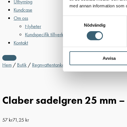
Uthyrning
med annan information som du 
Kundcase
Om oss
Samtyckesval
Nödvändig
Nyheter
Kundspecifik tillverkning
Kontakt
Avvisa
Hem
/
Butik
/
Regnvattentankar & trädgårdsbevattning
/
Trädg
Claber sadelgren 25 mm –
57
kr
71,25
kr