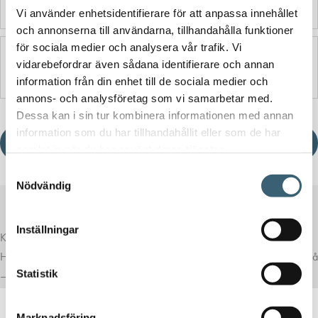
Vi använder enhetsidentifierare för att anpassa innehållet
och annonserna till användarna, tillhandahålla funktioner
för sociala medier och analysera vår trafik. Vi
Produktblad
vidarebefordrar även sådana identifierare och annan
information från din enhet till de sociala medier och
annons- och analysföretag som vi samarbetar med.
Dessa kan i sin tur kombinera informationen med annan
information som du har tillhandahållit eller som de har
Ladda ner produktblad
samlat in när du har använt deras tjänster.
Samtyckesval
Nödvändig
Inställningar
Komplettera med rätt tillval
Här har vi samlat produkter som ofta passar bra ihop med det du tittar på
Statistik
– för en mer komplett lösning.
Marknadsföring