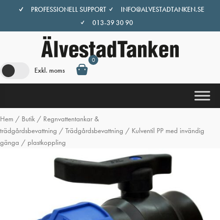
Hoppa
PROFESSIONELL SUPPORT
INFO@ALVESTADTANKEN.SE
till
013-39 30 90
innehåll
0
Exkl. moms
Hem
/
Butik
/
Regnvattentankar &
trädgårdsbevattning
/
Trädgårdsbevattning
/ Kulventil PP med invändig
gänga / plastkoppling