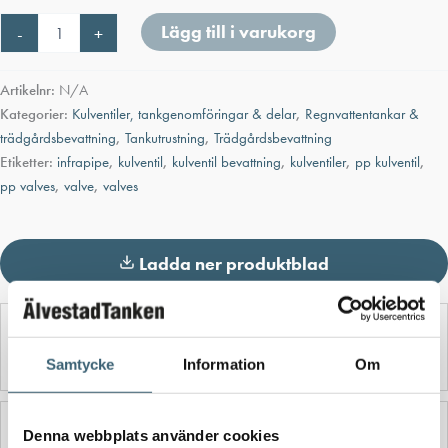
Kulventil
Lägg till i varukorg
-
+
PP
med
invändig
Artikelnr:
N/A
gänga
Kategorier:
Kulventiler, tankgenomföringar & delar
,
Regnvattentankar &
/
trädgårdsbevattning
,
Tankutrustning
,
Trädgårdsbevattning
plastkoppling
Etiketter:
infrapipe
,
kulventil
,
kulventil bevattning
,
kulventiler
,
pp kulventil
,
mängd
pp valves
,
valve
,
valves
Ladda ner produktblad
Detaljerad beskrivning
Samtycke
Information
Om
Ytterligare information
Denna webbplats använder cookies