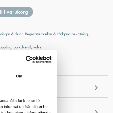
ll i varukorg
öringar & delar
,
Regnvattentankar & trädgårdsbevattning
,
koppling
,
pp kulventil
,
valve
blad
Om
andahålla funktioner för
n information från din enhet
 tur kombinera informationen