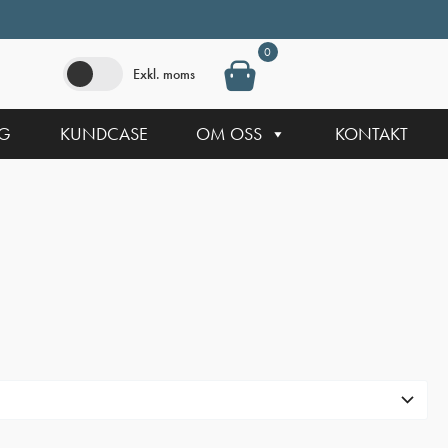
0
Exkl. moms
NG
KUNDCASE
OM OSS
KONTAKT