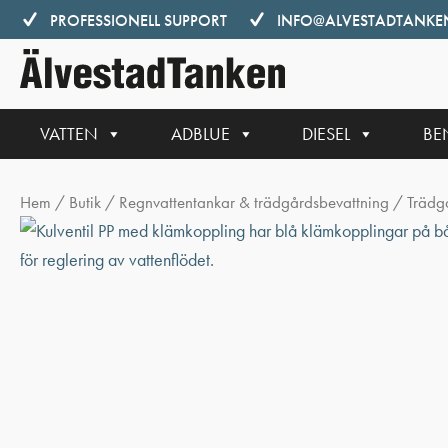
Hoppa
PROFESSIONELL SUPPORT
INFO@ALVESTADTANKEN
till
innehåll
VATTEN
ADBLUE
DIESEL
BE
Hem
/
Butik
/
Regnvattentankar & trädgårdsbevattning
/
Trädg