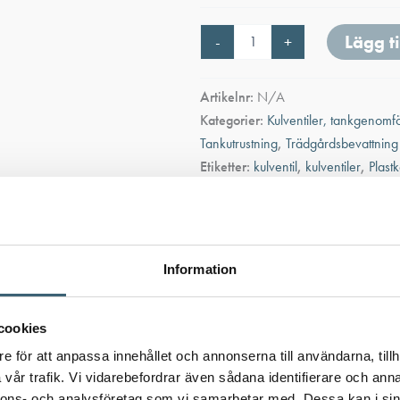
Kulventil
Lägg ti
-
+
PP
med
klämkoppling
Artikelnr:
N/A
mängd
Kategorier:
Kulventiler, tankgenomf
Tankutrustning
,
Trädgårdsbevattning
Etiketter:
kulventil
,
kulventiler
,
Plast
Ladda ner produkt
Information
cookies
e för att anpassa innehållet och annonserna till användarna, tillh
vår trafik. Vi vidarebefordrar även sådana identifierare och anna
nnons- och analysföretag som vi samarbetar med. Dessa kan i sin