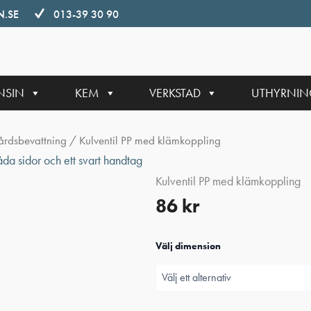
.SE
013-39 30 90
NSIN
KEM
VERKSTAD
UTHYRNI
årdsbevattning
/ Kulventil PP med klämkoppling
Kulventil PP med klämkoppling
86
kr
Välj dimension