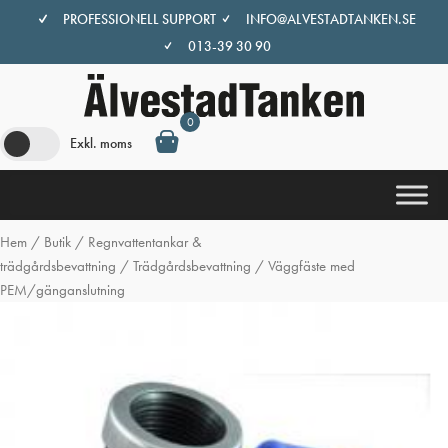
Hoppa
PROFESSIONELL SUPPORT
INFO@ALVESTADTANKEN.SE
till
013-39 30 90
innehåll
0
Exkl. moms
Hem
/
Butik
/
Regnvattentankar &
trädgårdsbevattning
/
Trädgårdsbevattning
/ Väggfäste med
PEM/gänganslutning