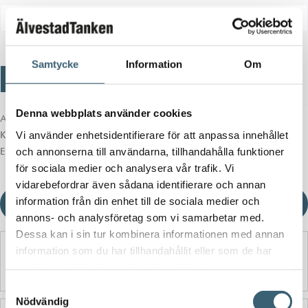
Samtycke
Information
Om
Väggfäste
Lägg till i varukorg
-
+
med
PEM/gänganslutning
mängd
Denna webbplats använder cookies
Artikelnr:
N/A
Kategorier:
Regnvattentankar & trädgårdsbevattning
,
Trädgårdsbevattning
Vi använder enhetsidentifierare för att anpassa innehållet
Etiketter:
bevattning
,
trädgårdsanslutning
,
väggfäste
och annonserna till användarna, tillhandahålla funktioner
för sociala medier och analysera vår trafik. Vi
vidarebefordrar även sådana identifierare och annan
information från din enhet till de sociala medier och
Ladda ner produktblad
annons- och analysföretag som vi samarbetar med.
Dessa kan i sin tur kombinera informationen med annan
information som du har tillhandahållit eller som de har
Detaljerad beskrivning
samlat in när du har använt deras tjänster.
Samtyckesval
Nödvändig