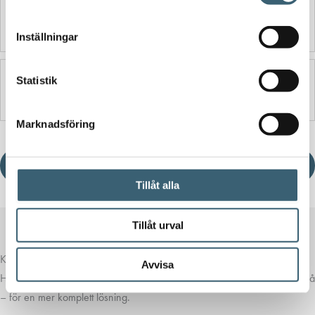
Ytterligare information
Inställningar
Statistik
Produktblad
Marknadsföring
Ladda ner produktblad
Tillåt alla
Tillåt urval
Komplettera med rätt tillval
Avvisa
Här har vi samlat produkter som ofta passar bra ihop med det du tittar på
– för en mer komplett lösning.