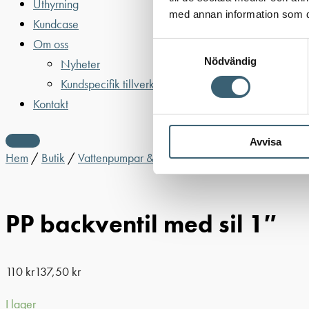
Uthyrning
med annan information som du 
Kundcase
Om oss
Samtyckesval
Nödvändig
Nyheter
Kundspecifik tillverkning
Kontakt
Avvisa
Hem
/
Butik
/
Vattenpumpar & tillbehör
/
Tillbehör vattenpump
PP backventil med sil 1″
110
kr
137,50
kr
I lager