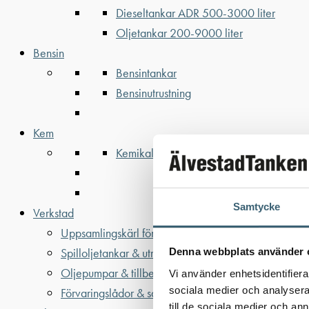
Dieseltankar ADR 500-3000 liter
Oljetankar 200-9000 liter
Bensin
Bensintankar
Bensinutrustning
Kem
Kemikalietankar
Samtycke
Verkstad
Uppsamlingskärl för fat & IBC
Spilloljetankar & utrustning
Denna webbplats använder 
Oljepumpar & tillbehör
Vi använder enhetsidentifierar
sociala medier och analysera 
Förvaringslådor & sandlådor
till de sociala medier och a