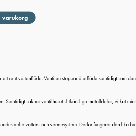
 i varukorg
 ett rent vattenflöde. Ventilen stoppar återflöde samtidigt som de
ngen. Samtidigt saknar ventilhuset slitkänsliga metalldelar, vilket mi
ndustriella vatten- och värmesystem. Därför fungerar den lika bra 