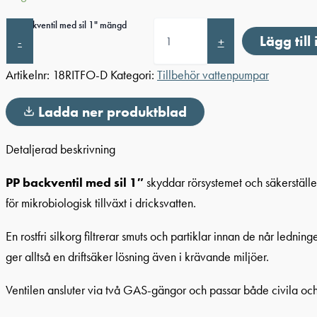
PP backventil med sil 1" mängd
Lägg till
-
+
Artikelnr:
18RITFO-D
Kategori:
Tillbehör vattenpumpar
Ladda ner produktblad
Detaljerad beskrivning
PP backventil med sil 1″
skyddar rörsystemet och säkerställer
för mikrobiologisk tillväxt i dricksvatten.
En rostfri silkorg filtrerar smuts och partiklar innan de når ledni
ger alltså en driftsäker lösning även i krävande miljöer.
Ventilen ansluter via två GAS-gängor och passar både civila och i