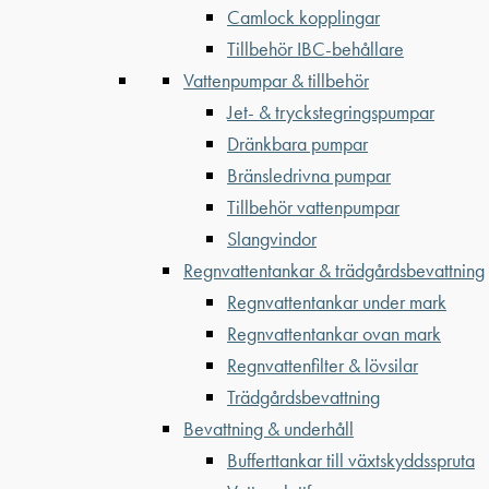
Camlock kopplingar
Tillbehör IBC-behållare
Vattenpumpar & tillbehör
Jet- & tryckstegringspumpar
Dränkbara pumpar
Bränsledrivna pumpar
Tillbehör vattenpumpar
Slangvindor
Regnvattentankar & trädgårdsbevattning
Regnvattentankar under mark
Regnvattentankar ovan mark
Regnvattenfilter & lövsilar
Trädgårdsbevattning
Bevattning & underhåll
Bufferttankar till växtskyddsspruta