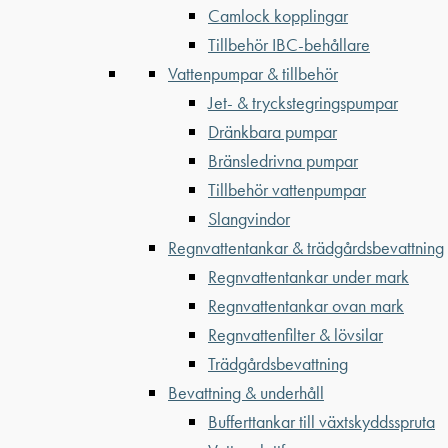
Camlock kopplingar
Tillbehör IBC-behållare
Vattenpumpar & tillbehör
Jet- & tryckstegringspumpar
Dränkbara pumpar
Bränsledrivna pumpar
Tillbehör vattenpumpar
Slangvindor
Regnvattentankar & trädgårdsbevattning
Regnvattentankar under mark
Regnvattentankar ovan mark
Regnvattenfilter & lövsilar
Trädgårdsbevattning
Bevattning & underhåll
Bufferttankar till växtskyddsspruta