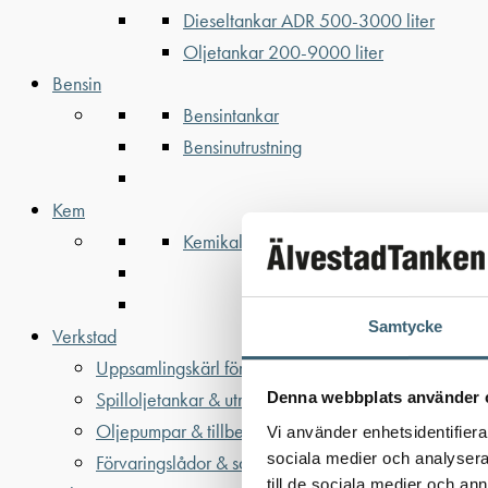
Dieseltankar ADR 500-3000 liter
Oljetankar 200-9000 liter
Bensin
Bensintankar
Bensinutrustning
Kem
Kemikalietankar
Samtycke
Verkstad
Uppsamlingskärl för fat & IBC
Spilloljetankar & utrustning
Denna webbplats använder 
Oljepumpar & tillbehör
Vi använder enhetsidentifierar
sociala medier och analysera 
Förvaringslådor & sandlådor
till de sociala medier och a