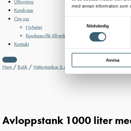
Uthyrning
med annan information som du 
Kundcase
Om oss
Samtyckesval
Nödvändig
Nyheter
Kundspecifik tillverkning
Kontakt
Avvisa
Hem
/
Butik
/
Vattentankar & utrustning
/
Vattentankar Ovan 
Avloppstank 1000 liter med