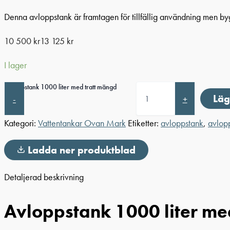
Denna avloppstank är framtagen för tillfällig användning men bygg
10 500
kr
13 125
kr
I lager
Avloppstank 1000 liter med tratt mängd
Läg
-
+
Kategori:
Vattentankar Ovan Mark
Etiketter:
avloppstank
,
avlopp
Ladda ner produktblad
Detaljerad beskrivning
Avloppstank 1000 liter med