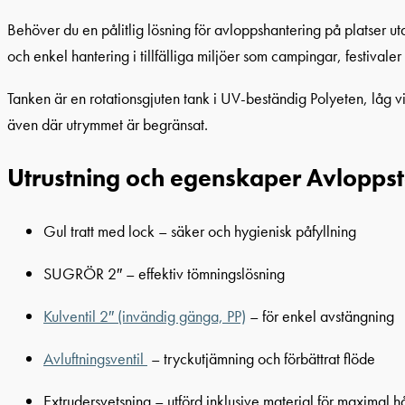
Behöver du en pålitlig lösning för avloppshantering på platser uta
och enkel hantering i tillfälliga miljöer som campingar, festivale
Tanken är en rotationsgjuten tank i UV-beständig Polyeten, låg v
även där utrymmet är begränsat.
Utrustning och egenskaper Avloppsta
Gul tratt med lock – säker och hygienisk påfyllning
SUGRÖR 2″ – effektiv tömningslösning
Kulventil 2″ (invändig gänga, PP)
– för enkel avstängning
Avluftningsventil
– tryckutjämning och förbättrat flöde
Extrudersvetsning – utförd inklusive material för maximal h