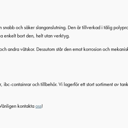
 snabb och säker slanganslutning. Den är tillverkad i tålig polypr
a enkelt bort den, helt utan verktyg.
och andra vätskor. Dessutom står den emot korrosion och mekaniskt 
 ibc-containrar och tillbehör. Vi lagerför ett stort sortiment av t
 Vänligen kontakta
oss
!