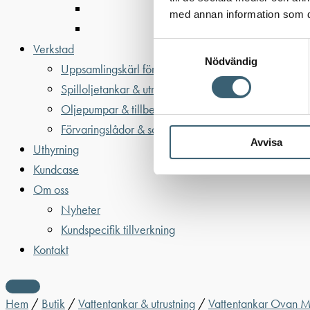
med annan information som du 
Samtyckesval
Verkstad
Nödvändig
Uppsamlingskärl för fat & IBC
Spilloljetankar & utrustning
Oljepumpar & tillbehör
Förvaringslådor & sandlådor
Avvisa
Uthyrning
Kundcase
Om oss
Nyheter
Kundspecifik tillverkning
Kontakt
Hem
/
Butik
/
Vattentankar & utrustning
/
Vattentankar Ovan 