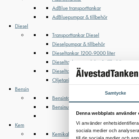
AdBlue transporttankar
AdBluepumpar & tillbehör
Diesel
Transporttankar Diesel
Dieselpumpar & tillbehör
Dieseltankar 1200-9000 liter
Dieseltank reservdelar & tillbehör
Dieseltankar ADR 500-3000 liter
Oljetankar 200-9000 liter
Bensin
Samtycke
Bensintankar
Bensinutrustning
Denna webbplats använder 
Vi använder enhetsidentifierar
Kem
sociala medier och analysera 
Kemikalietankar
till de sociala medier och a