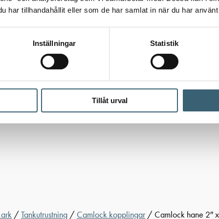
har tillhandahållit eller som de har samlat in när du har använt 
Inställningar
Statistik
Tillåt urval
Mark
/
Tankutrustning
/
Camlock kopplingar
/ Camlock hane 2″ x