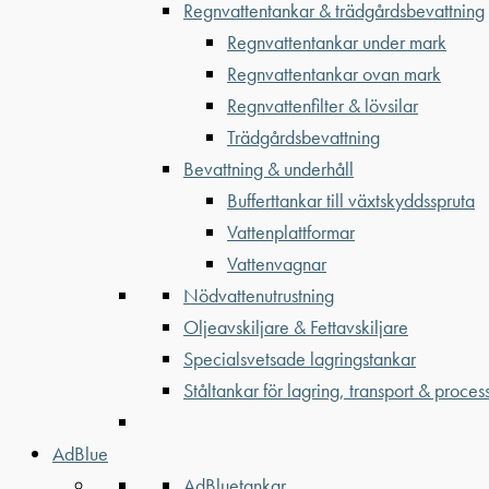
Regnvattentankar & trädgårdsbevattning
Regnvattentankar under mark
Regnvattentankar ovan mark
Regnvattenfilter & lövsilar
Trädgårdsbevattning
Bevattning & underhåll
Bufferttankar till växtskyddsspruta
Vattenplattformar
Vattenvagnar
Nödvattenutrustning
Oljeavskiljare & Fettavskiljare
Specialsvetsade lagringstankar
Ståltankar för lagring, transport & proces
AdBlue
AdBluetankar