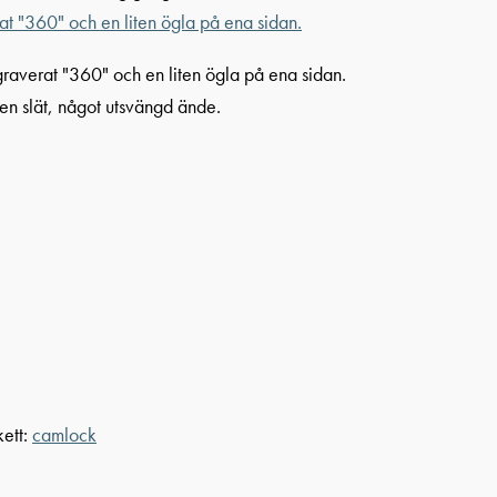
kett:
camlock