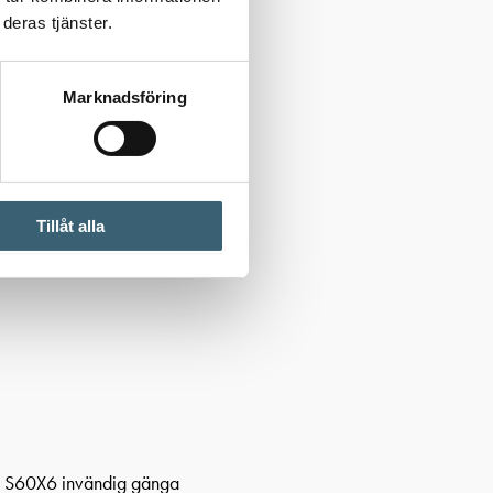
deras tjänster.
Marknadsföring
Tillåt alla
 S60X6 invändig gänga