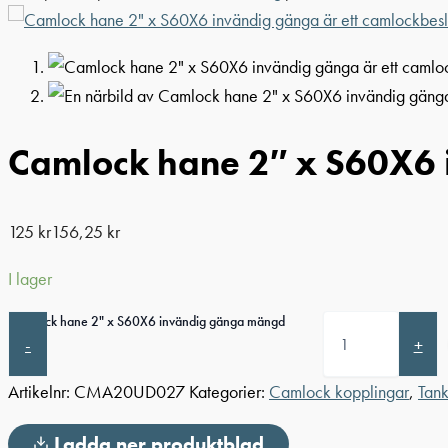
Camlock hane 2″ x S60X6 
125
kr
156,25
kr
I lager
Camlock hane 2" x S60X6 invändig gänga mängd
-
+
Artikelnr:
CMA20UD027
Kategorier:
Camlock kopplingar
,
Tank
Ladda ner produktblad