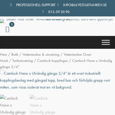
Hoppa
PROFESSIONELL SUPPORT
INFO@ALVESTADTANKEN.SE
till
013-39 30 90
innehåll
0
Hem
/
Butik
/
Vattentankar & utrustning
/
Vattentankar Ovan
Mark
/
Tankutrustning
/
Camlock kopplingar
/ Camlock Hane x Utvändig
gänga 3/4″