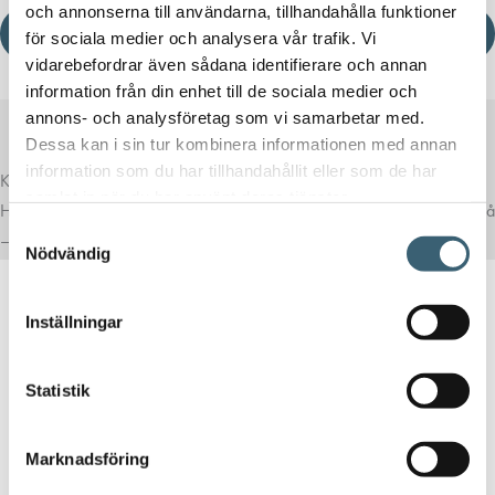
och annonserna till användarna, tillhandahålla funktioner
Ladda ner produktblad
för sociala medier och analysera vår trafik. Vi
vidarebefordrar även sådana identifierare och annan
information från din enhet till de sociala medier och
annons- och analysföretag som vi samarbetar med.
Dessa kan i sin tur kombinera informationen med annan
information som du har tillhandahållit eller som de har
Komplettera med rätt tillval
samlat in när du har använt deras tjänster.
Här har vi samlat produkter som ofta passar bra ihop med det du tittar på
Samtyckesval
– för en mer komplett lösning.
Nödvändig
Inställningar
Statistik
CAMLOCK KOPPLINGAR
Gängtejp vit 12mm x 12m
Marknadsföring