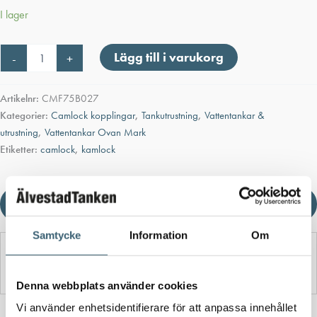
I lager
Camlock
Lägg till i varukorg
-
+
Hane
x
Utvändig
Artikelnr:
CMF75B027
gänga
Kategorier:
Camlock kopplingar
,
Tankutrustning
,
Vattentankar &
3/4"
utrustning
,
Vattentankar Ovan Mark
mängd
Etiketter:
camlock
,
kamlock
Ladda ner produktblad
Samtycke
Information
Om
Detaljerad beskrivning
Denna webbplats använder cookies
Vi använder enhetsidentifierare för att anpassa innehållet