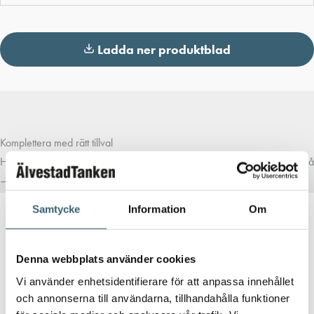
Ladda ner produktblad
Komplettera med rätt tillval
Här har vi samlat produkter som ofta passar bra ihop med det du tittar på
– för en mer komplett lösning.
Samtycke
Information
Om
CAMLOCK KOPPLINGAR
Denna webbplats använder cookies
Agroflex LD spiralsugslang
Vi använder enhetsidentifierare för att anpassa innehållet
och annonserna till användarna, tillhandahålla funktioner
37
kr