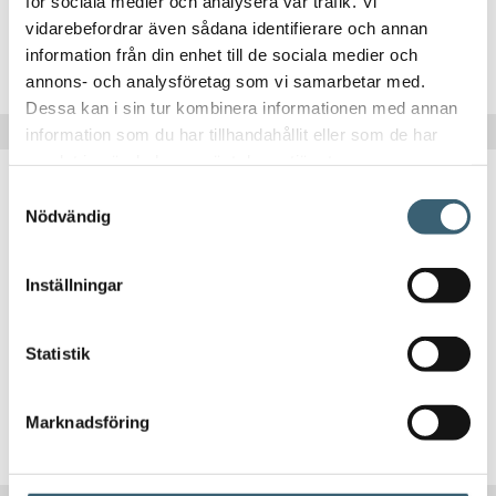
för sociala medier och analysera vår trafik. Vi
vidarebefordrar även sådana identifierare och annan
information från din enhet till de sociala medier och
Köp nu!
annons- och analysföretag som vi samarbetar med.
Dessa kan i sin tur kombinera informationen med annan
information som du har tillhandahållit eller som de har
samlat in när du har använt deras tjänster.
Samtyckesval
Nödvändig
CAMLOCK KOPPLINGAR
Inställningar
Slangklämma
Statistik
10
kr
Marknadsföring
Köp nu!