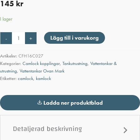
145
kr
I lager
Camlock
Lägg till i varukorg
-
+
Hona
1
1/4"
Artikelnr:
CFH16C027
-
Kategorier:
Camlock kopplingar
,
Tankutrustning
,
Vattentankar &
Lock
utrustning
,
Vattentankar Ovan Mark
mängd
Etiketter:
camlock
,
kamlock
Ladda ner produktblad
Detaljerad beskrivning