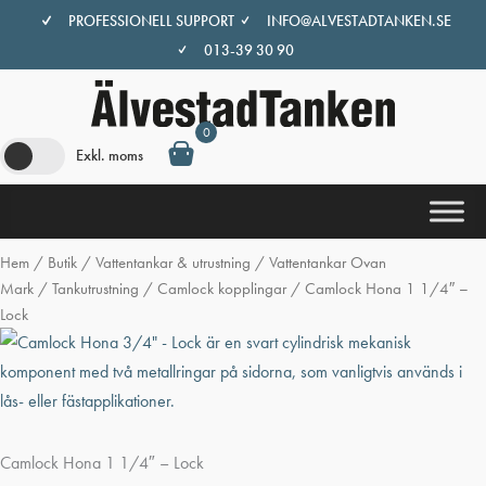
Hoppa
PROFESSIONELL SUPPORT
INFO@ALVESTADTANKEN.SE
till
013-39 30 90
innehåll
0
Exkl. moms
Hem
/
Butik
/
Vattentankar & utrustning
/
Vattentankar Ovan
Mark
/
Tankutrustning
/
Camlock kopplingar
/ Camlock Hona 1 1/4″ –
Lock
Camlock Hona 1 1/4″ – Lock