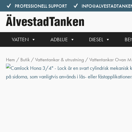
Hoppa
PROFESSIONELL SUPPORT
INFO@ALVESTADTANKEN
till
innehåll
VATTEN
ADBLUE
DIESEL
BE
Hem
/
Butik
/
Vattentankar & utrustning
/
Vattentankar Ovan M