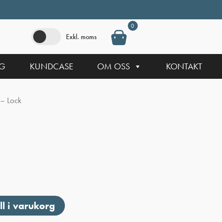
0
Exkl. moms
NG
KUNDCASE
OM OSS
KONTAKT
– Lock
ll i varukorg