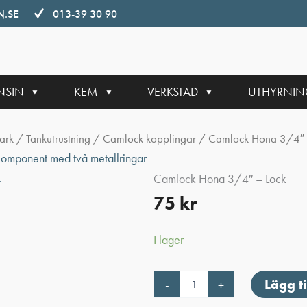
.SE
013-39 30 90
NSIN
KEM
VERKSTAD
UTHYRNI
ark
/
Tankutrustning
/
Camlock kopplingar
/ Camlock Hona 3/4″ 
Camlock Hona 3/4″ – Lock
75
kr
I lager
Camlock
Lägg ti
-
+
Hona
3/4"