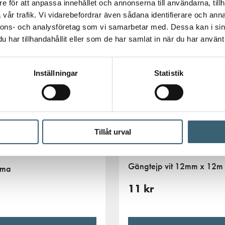
e för att anpassa innehållet och annonserna till användarna, tillh
vår trafik. Vi vidarebefordrar även sådana identifierare och anna
nnons- och analysföretag som vi samarbetar med. Dessa kan i sin
har tillhandahållit eller som de har samlat in när du har använt 
 tittar på – för en mer komplett lösning.
Inställningar
Statistik
Tillåt urval
OPPLINGAR
CAMLOCK KOPPLINGAR
Gängtejp vit 12mm x 12m
mma
11
kr