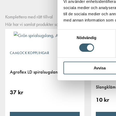
Vi använder enhetsidentifierar
sociala medier och analysera 
till de sociala medier och a
Komplettera med rätt tillval
med annan information som du 
Här har vi samlat produkter som ofta passar bra ihop med det du
Samtyckesval
Nödvändig
CAMLOCK KOPPLINGAR
Avvisa
Agroflex LD spiralsugslang
CAMLOCK K
Slangklä
37
kr
10
kr