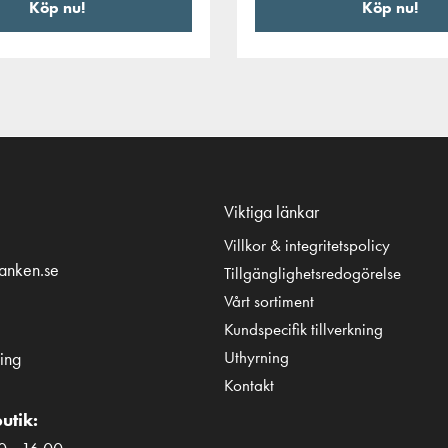
Köp nu!
Köp nu!
Viktiga länkar
Villkor & integritetspolicy
tanken.se
Tillgänglighetsredogörelse
Vårt sortiment
Kundspecifik tillverkning
Uthyrning
ing
Kontakt
utik: