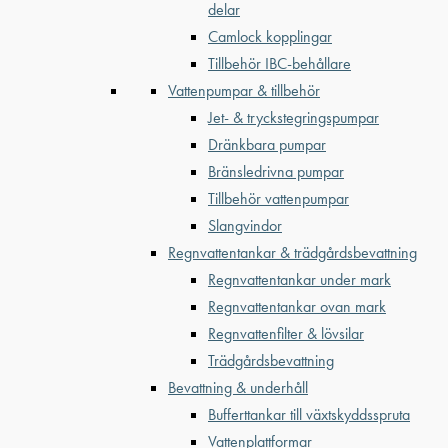
delar
Camlock kopplingar
Tillbehör IBC-behållare
Vattenpumpar & tillbehör
Jet- & tryckstegringspumpar
Dränkbara pumpar
Bränsledrivna pumpar
Tillbehör vattenpumpar
Slangvindor
Regnvattentankar & trädgårdsbevattning
Regnvattentankar under mark
Regnvattentankar ovan mark
Regnvattenfilter & lövsilar
Trädgårdsbevattning
Bevattning & underhåll
Bufferttankar till växtskyddsspruta
Vattenplattformar