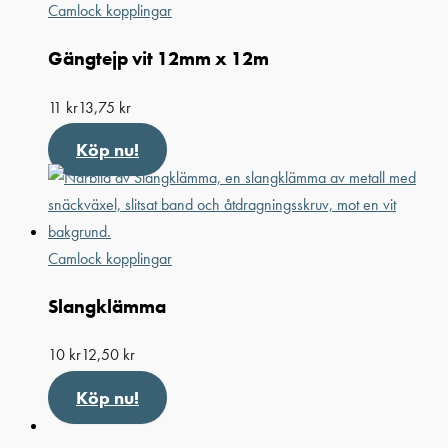
Camlock kopplingar
Gängtejp vit 12mm x 12m
11
kr
13,75
kr
Köp nu!
Camlock kopplingar
Slangklämma
10
kr
12,50
kr
Köp nu!