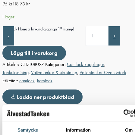
95
kr
118,75
kr
I lager
Camlock Hona x Invändig gänga 1" mängd
-
+
Lägg till i varukorg
Artikelnr:
CFD10B027
Kategorier:
Camlock kopplingar
,
Tankutrustning
,
Vattentankar & utrustning
,
Vattentankar Ovan Mark
Etiketter:
camlock
,
kamlock
Ladda ner produktblad
Detaljerad beskrivning
Denna
Camlock Hona x Invändig gänga 1″
ger en snabb och
Samtycke
Information
Om
säker slanganslutning. Den är tillverkad i tålig polypropen (PP), vilket