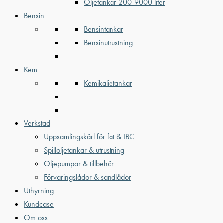
Oljetankar 200-9000 liter
Bensin
Bensintankar
Bensinutrustning
Kem
Kemikalietankar
Verkstad
Uppsamlingskärl för fat & IBC
Spilloljetankar & utrustning
Oljepumpar & tillbehör
Förvaringslådor & sandlådor
Uthyrning
Kundcase
Om oss