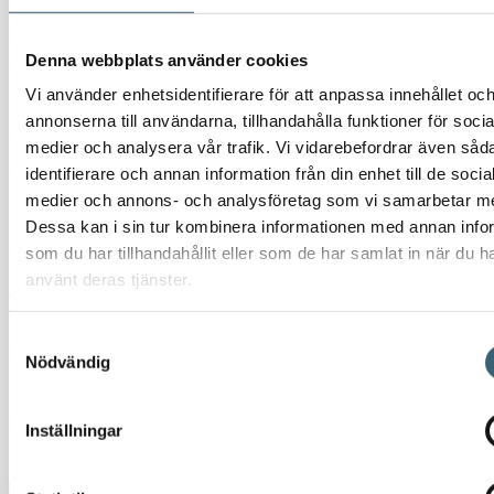
gör den både lätt och robust. Med kamarmsfunktionen ansluter du
slangen direkt, och du kopplar lika enkelt bort den, helt utan verktyg.
Denna webbplats använder cookies
Vi använder enhetsidentifierare för att anpassa innehållet oc
Kopplingen fungerar utmärkt vid hantering av vatten, kemikalier och
annonserna till användarna, tillhandahålla funktioner för socia
andra vätskor. Dessutom står den emot korrosion och mekaniskt
medier och analysera vår trafik. Vi vidarebefordrar även såd
slitage, vilket ger en lång och driftsäker användning. Därför är den ett
identifierare och annan information från din enhet till de socia
bra val inom jordbruk, industri och bygg
medier och annons- och analysföretag som vi samarbetar m
Dessa kan i sin tur kombinera informationen med annan info
Artikelnummer: CFD10B027
som du har tillhandahållit eller som de har samlat in när du h
använt deras tjänster.
Älvestad-Tanken AB
har sedan starten 2004 sålt vattentankar,
ibc-containrar och tillbehör. Vi lagerför ett stort sortiment av tankar
Samtyckesval
och utrustning för snabba leveranser över hela Sverige och Norge.
Nödvändig
Har du frågor om den här eller någon av våra andra produkter?
Vänligen kontakta
oss
!
Inställningar
Ladda ner produktblad