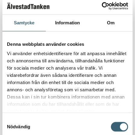
Kundspecifik tillverkning
Kontakt
Samtycke
Information
Om
Hem
/
Butik
/
Vattentankar & utrustning
/
Vattentankar Ovan
Mark
/
Tankutrustning
/
Camlock kopplingar
/ Camlock Hona x
Denna webbplats använder cookies
Invändig gänga 3/4″
Vi använder enhetsidentifierare för att anpassa innehållet
och annonserna till användarna, tillhandahålla funktioner
för sociala medier och analysera vår trafik. Vi
vidarebefordrar även sådana identifierare och annan
information från din enhet till de sociala medier och
annons- och analysföretag som vi samarbetar med.
Camlock Hona x Invändig
Dessa kan i sin tur kombinera informationen med annan
information som du har tillhandahållit eller som de har
gänga 3/4″
samlat in när du har använt deras tjänster.
Samtyckesval
Nödvändig
60
kr
75
kr