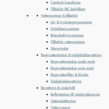
Camlock kopplingar
Tillbehör IBC-behållare
Vattenpumpar & tillbehör
Jet- & tryckstegringspumpar
Dränkbara pumpar
Bränsledrivna pumpar
Tillbehör vattenpumpar
Slangvindor
Regnvattentankar & trädgårdsbevattning
Regnvattentankar under mark
Regnvattentankar ovan mark
Regnvattenfilter & lövsilar
Trädgårdsbevattning
Bevattning & underhåll
Bufferttankar till växtskyddsspruta
Vattenplattformar
Vattenvagnar