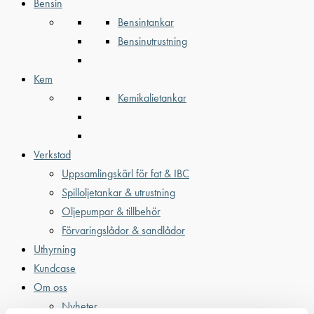
Bensin
Bensintankar
Bensinutrustning
Kem
Kemikalietankar
Verkstad
Uppsamlingskärl för fat & IBC
Spilloljetankar & utrustning
Oljepumpar & tillbehör
Förvaringslådor & sandlådor
Uthyrning
Kundcase
Om oss
Nyheter