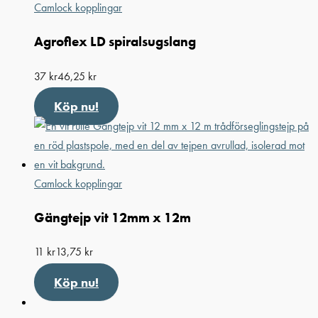
Camlock kopplingar
Agroflex LD spiralsugslang
37
kr
46,25
kr
Köp nu!
Camlock kopplingar
Gängtejp vit 12mm x 12m
11
kr
13,75
kr
Köp nu!