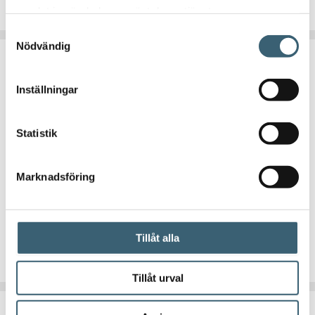
samlat in när du har använt deras tjänster.
Samtyckesval
Nödvändig
Inställningar
Statistik
CAMLOCK KOPPLINGAR
Gängtejp vit 12mm x 12m
Marknadsföring
11
kr
Tillåt alla
Köp nu!
Tillåt urval