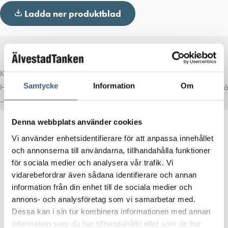
Ladda ner produktblad
Komplettera med rätt tillval
Samtycke
Information
Om
Här har vi samlat produkter som ofta passar bra ihop med det du tittar på
– för en mer komplett lösning.
Denna webbplats använder cookies
Vi använder enhetsidentifierare för att anpassa innehållet
och annonserna till användarna, tillhandahålla funktioner
CAMLOCK KOPPLINGAR
för sociala medier och analysera vår trafik. Vi
Agroflex LD spiralsugslang
vidarebefordrar även sådana identifierare och annan
information från din enhet till de sociala medier och
37
kr
annons- och analysföretag som vi samarbetar med.
Dessa kan i sin tur kombinera informationen med annan
information som du har tillhandahållit eller som de har
Köp nu!