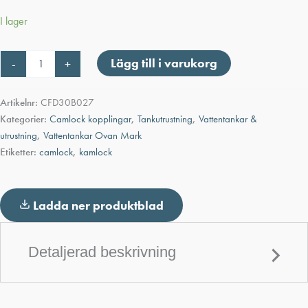
I lager
Camlock
Lägg till i varukorg
-
+
Hona
x
Invändig
Artikelnr:
CFD30B027
gänga
Kategorier:
Camlock kopplingar
,
Tankutrustning
,
Vattentankar &
3"
utrustning
,
Vattentankar Ovan Mark
mängd
Etiketter:
camlock
,
kamlock
Ladda ner produktblad
Detaljerad beskrivning