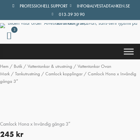
Hoppa
PROFESSIONELL SUPPORT
INFO@ALVESTADTANKEN.SE
till
013-39 30 90
innehåll
3
Hem
/
Butik
/
Vattentankar & utrustning
/
Vattentankar Ovan
Mark
/
Tankutrustning
/
Camlock kopplingar
/ Camlock Hona x Invändig
gänga 3″
Camlock Hona x Invändig gänga 3″
245
kr