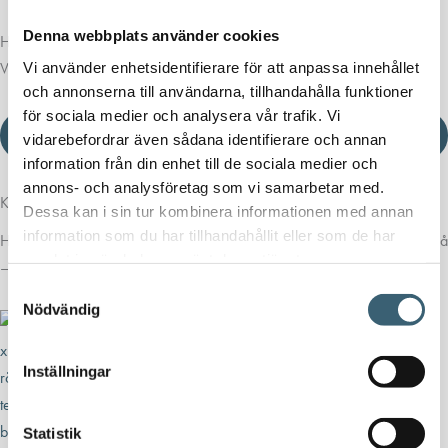
Denna webbplats använder cookies
Har du frågor om den här eller någon av våra andra produkter?
Vi använder enhetsidentifierare för att anpassa innehållet
Vänligen kontakta
oss
!
och annonserna till användarna, tillhandahålla funktioner
för sociala medier och analysera vår trafik. Vi
Ladda ner produktblad
vidarebefordrar även sådana identifierare och annan
information från din enhet till de sociala medier och
annons- och analysföretag som vi samarbetar med.
Komplettera med rätt tillval
Dessa kan i sin tur kombinera informationen med annan
information som du har tillhandahållit eller som de har
Här har vi samlat produkter som ofta passar bra ihop med det du tittar på
samlat in när du har använt deras tjänster.
– för en mer komplett lösning.
Samtyckesval
Nödvändig
Inställningar
Statistik