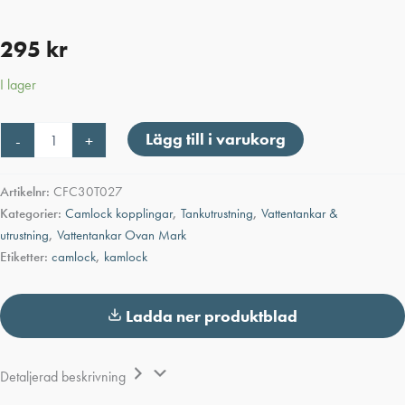
295
kr
I lager
Camlock
Lägg till i varukorg
-
+
koppling
C,
Hona
Artikelnr:
CFC30T027
för
Kategorier:
Camlock kopplingar
,
Tankutrustning
,
Vattentankar &
slang
utrustning
,
Vattentankar Ovan Mark
3"
Etiketter:
camlock
,
kamlock
mängd
Ladda ner produktblad
Detaljerad beskrivning