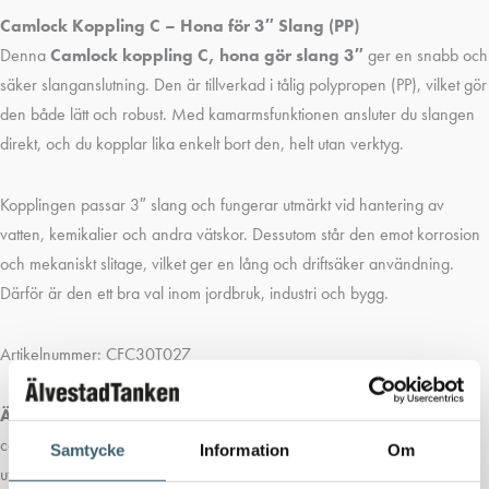
Camlock Koppling C – Hona för 3″ Slang (PP)
Denna
Camlock koppling C, hona gör slang 3″
ger en snabb och
säker slanganslutning. Den är tillverkad i tålig polypropen (PP), vilket gör
den både lätt och robust. Med kamarmsfunktionen ansluter du slangen
direkt, och du kopplar lika enkelt bort den, helt utan verktyg.
Kopplingen passar 3″ slang och fungerar utmärkt vid hantering av
vatten, kemikalier och andra vätskor. Dessutom står den emot korrosion
och mekaniskt slitage, vilket ger en lång och driftsäker användning.
Därför är den ett bra val inom jordbruk, industri och bygg.
Artikelnummer: CFC30T027
Älvestad-Tanken AB
har sedan starten 2004 sålt vattentankar, ibc-
containrar och tillbehör. Vi lagerför ett stort sortiment av tankar och
Samtycke
Information
Om
utrustning för snabba leveranser över hela Sverige och Norge.