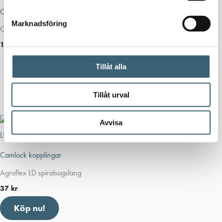
Camlock kopplingar
Camlock kopplingar
Marknadsföring
Gängtejp vit 12mm x 12m
Slangklämma
11
kr
10
kr
Köp nu!
Tillåt alla
Köp nu!
Tillåt urval
Avvisa
Camlock kopplingar
Agroflex LD spiralsugslang
37
kr
Köp nu!