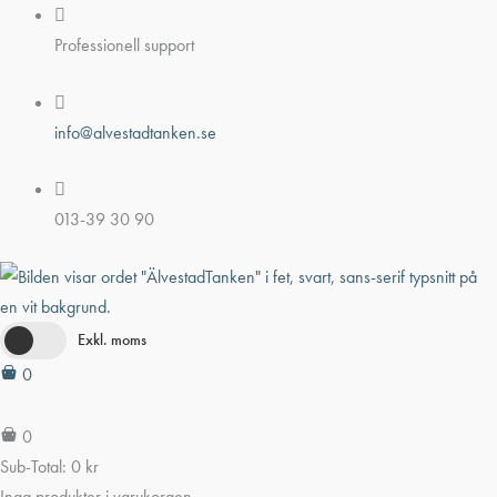
Hoppa
till
Professionell support
innehåll
info@alvestadtanken.se
013-39 30 90
Exkl. moms
0
0
Sub-Total:
0
kr
Inga produkter i varukorgen.