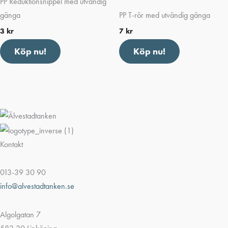
PP Reduktionsnippel med utvändig
gänga
PP T-rör med utvändig gänga
3
kr
7
kr
Köp nu!
Köp nu!
Kontakt
013-39 30 90
info@alvestadtanken.se
Algolgatan 7