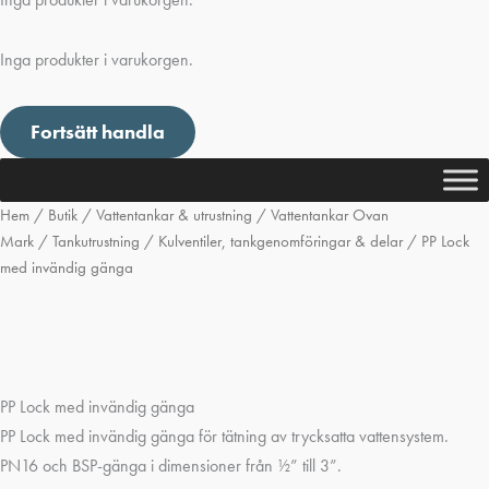
Inga produkter i varukorgen.
Fortsätt handla
Hem
/
Butik
/
Vattentankar & utrustning
/
Vattentankar Ovan
Mark
/
Tankutrustning
/
Kulventiler, tankgenomföringar & delar
/ PP Lock
med invändig gänga
PP Lock med invändig gänga
PP Lock med invändig gänga för tätning av trycksatta vattensystem.
PN16 och BSP-gänga i dimensioner från ½” till 3”.