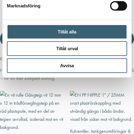
PDF
1,7 MB
Marknadsföring
Gängade PP-delar
Ladda
ner
Tillåt alla
Ladda ner produktblad
Tillåt urval
Komplettera med rätt tillval
Avvisa
Här har vi samlat produkter som ofta passar bra ihop med det du tittar på
– för en mer komplett lösning.
Kulventiler, tankgenomföringar &