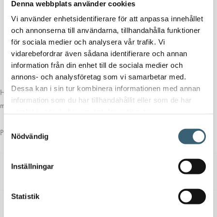
Material:
Polypropen (PP), UV-stabiliserad
Denna webbplats använder cookies
Gängtyp:
BSP (GAS), invändig gänga
Vi använder enhetsidentifierare för att anpassa innehållet
Utförande:
Lock
och annonserna till användarna, tillhandahålla funktioner
Tryckklass:
PN16
för sociala medier och analysera vår trafik. Vi
Dimensioner:
½”–3” (valbar storlek)
vidarebefordrar även sådana identifierare och annan
information från din enhet till de sociala medier och
Färg:
Svart
annons- och analysföretag som vi samarbetar med.
Dessa kan i sin tur kombinera informationen med annan
Har du frågor om den här produkten? Välkommen att
kontakta oss
för
information som du har tillhandahållit eller som de har
mer information.
samlat in när du har använt deras tjänster.
Samtyckesval
Produktblad
Nödvändig
Ladda
Inställningar
Dokument
Typ
Storlek
ner
Statistik
Ladda
Öppna PDF:
📄
Katalog
ner fil: