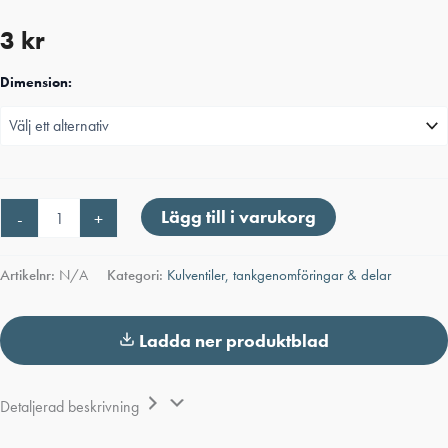
3
kr
Dimension:
PP
Lägg till i varukorg
-
+
Lock
med
invändig
Artikelnr:
N/A
Kategori:
Kulventiler, tankgenomföringar & delar
gänga
mängd
Ladda ner produktblad
Detaljerad beskrivning