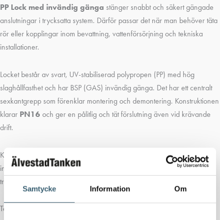
PP Lock med invändig gänga
stänger snabbt och säkert gängade
anslutningar i trycksatta system. Därför passar det när man behöver täta
rör eller kopplingar inom bevattning, vattenförsörjning och tekniska
installationer.
Locket består av svart, UV-stabiliserad polypropen (PP) med hög
slaghållfasthet och har BSP (GAS) invändig gänga. Det har ett centralt
sexkantgrepp som förenklar montering och demontering. Konstruktionen
klarar
PN16
och ger en pålitlig och tät förslutning även vid krävande
drift.
Kopplingen används i dricksvattensystem, kommunala och civila
installationer, bevattning och trädgård, geotermiska system samt vid
transport av industri- och spillvatten.
Samtycke
Information
Om
Tekniska egenskaper