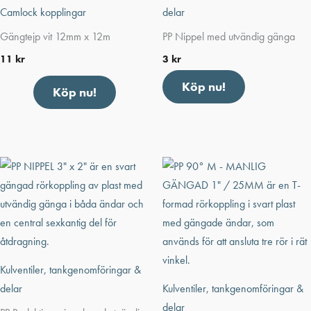
Camlock kopplingar
delar
Gängtejp vit 12mm x 12m
PP Nippel med utvändig gänga
11
kr
3
kr
Köp nu!
Köp nu!
Kulventiler, tankgenomföringar &
delar
Kulventiler, tankgenomföringar &
delar