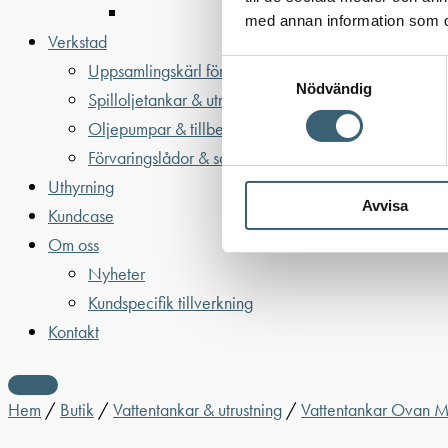
med annan information som du 
Verkstad
Samtyckesval
Uppsamlingskärl för fat & IBC
Nödvändig
Spilloljetankar & utrustning
Oljepumpar & tillbehör
Förvaringslådor & sandlådor
Uthyrning
Avvisa
Kundcase
Om oss
Nyheter
Kundspecifik tillverkning
Kontakt
Hem
/
Butik
/
Vattentankar & utrustning
/
Vattentankar Ovan 