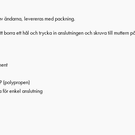
av ändarna, levereras med packning.
t borra ett hål och trycka in anslutningen och skruva till muttern på 
ment
PP (polypropen)
 för enkel anslutning