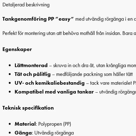
Detaljerad beskrivning
Tankgenomföring PP ”easy”
med utvändig rörgänga i en 
Perfekt för montering utan att behöva mothåll från insidan. Bara at
Egenskaper
Lättmonterad
– skruva in och dra åt, utan krångliga mo
Tät och pålitlig
– medföljande packning som håller tätt
UV- och kemikaliebestandig
– tack vare materialet 
Kompatibel med vanliga tankar
– utvändig rörgänga
Teknisk specifikation
Material
: Polypropen (PP)
Gänga
: Utvändig rörgänga