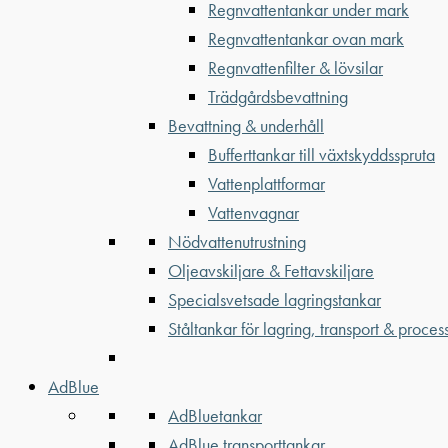
Regnvattentankar under mark
Regnvattentankar ovan mark
Regnvattenfilter & lövsilar
Trädgårdsbevattning
Bevattning & underhåll
Bufferttankar till växtskyddsspruta
Vattenplattformar
Vattenvagnar
Nödvattenutrustning
Oljeavskiljare & Fettavskiljare
Specialsvetsade lagringstankar
Ståltankar för lagring, transport & proces
AdBlue
AdBluetankar
AdBlue transporttankar