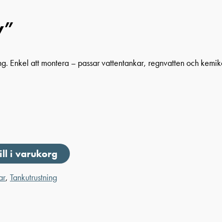
y”
g. Enkel att montera – passar vattentankar, regnvatten och kemika
ill i varukorg
ar
,
Tankutrustning