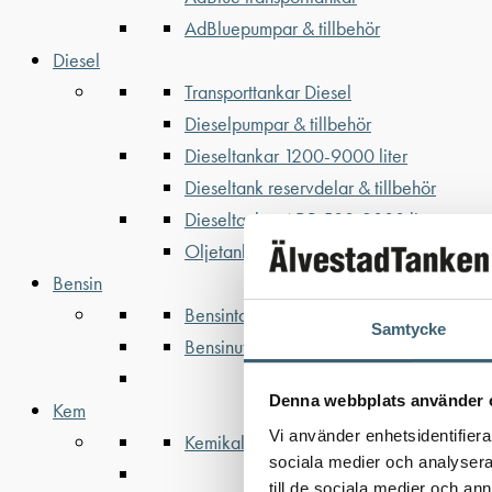
AdBluepumpar & tillbehör
Diesel
Transporttankar Diesel
Dieselpumpar & tillbehör
Dieseltankar 1200-9000 liter
Dieseltank reservdelar & tillbehör
Dieseltankar ADR 500-3000 liter
Oljetankar 200-9000 liter
Bensin
Bensintankar
Samtycke
Bensinutrustning
Denna webbplats använder 
Kem
Vi använder enhetsidentifierar
Kemikalietankar
sociala medier och analysera 
till de sociala medier och a