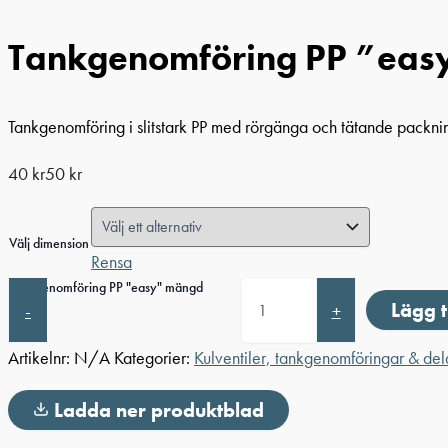
Tankgenomföring PP ”eas
Tankgenomföring i slitstark PP med rörgänga och tätande packnin
40
kr
50
kr
Välj dimension
Rensa
Tankgenomföring PP "easy" mängd
Lägg t
-
+
Artikelnr:
N/A
Kategorier:
Kulventiler, tankgenomföringar & del
Ladda ner produktblad