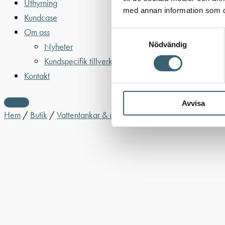
Uthyrning
med annan information som du 
Kundcase
Om oss
Samtyckesval
Nödvändig
Nyheter
Kundspecifik tillverkning
Kontakt
Avvisa
Hem
/
Butik
/
Vattentankar & utrustning
/
Vattentankar Ovan 