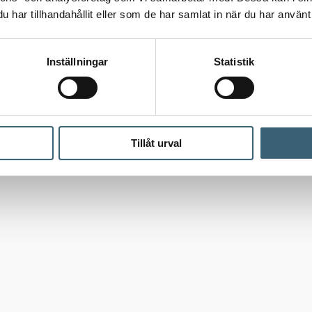
har tillhandahållit eller som de har samlat in när du har använt 
Inställningar
Statistik
Tillåt urval
Mark
/
Tankutrustning
/
Tillbehör IBC-behållare
/ MultiFlex Block