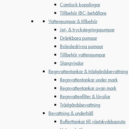
Camlock kopplingar
Tillbehör IBC-behållare
Vattenpumpar & tillbehör
Jet- & tryckstegringspumpar
Dränkbara pumpar
Bränsledrivna pumpar
Tillbehör vattenpumpar
Slangvindor
Regnvattentankar & trädgårdsbevattning
Regnvattentankar under mark
Regnvattentankar ovan mark
Regnvattenfilter & lövsilar
Trädgårdsbevattning
Bevattning & underhåll
Bufferttankar till växtskyddsspruta