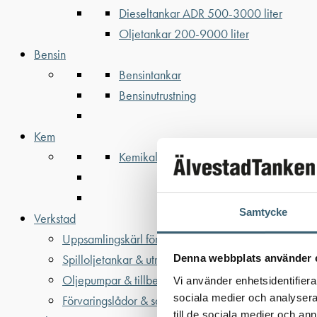
Dieseltankar ADR 500-3000 liter
Oljetankar 200-9000 liter
Bensin
Bensintankar
Bensinutrustning
Kem
Kemikalietankar
Samtycke
Verkstad
Uppsamlingskärl för fat & IBC
Spilloljetankar & utrustning
Denna webbplats använder 
Oljepumpar & tillbehör
Vi använder enhetsidentifierar
sociala medier och analysera 
Förvaringslådor & sandlådor
till de sociala medier och a