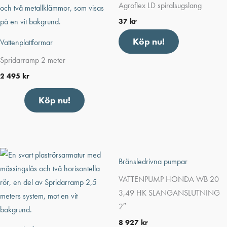
Agroflex LD spiralsugslang
37
kr
Köp nu!
Vattenplattformar
Spridarramp 2 meter
2 495
kr
Köp nu!
Bränsledrivna pumpar
VATTENPUMP HONDA WB 20
3,49 HK SLANGANSLUTNING
2″
8 927
kr