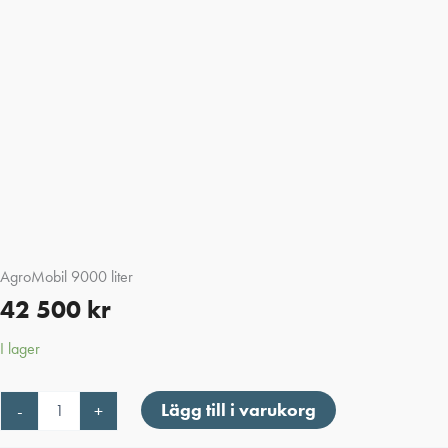
AgroMobil 9000 liter
42 500
kr
I lager
AgroMobil
Lägg till i varukorg
-
+
9000
liter