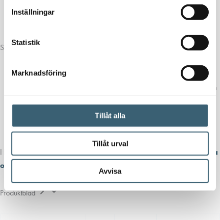
Räddningstjänst
Inställningar
Kommunal verksamhet
Statistik
Specifikationer:
Material: Högkvalitativ polyeten
Marknadsföring
Konstruktion: Enkelmantlad
Motståndskraft: UV-strålning, korrosion och mekanisk påverkan
Installation: Kan monteras på plattformar, släp och lastbilar
Mått (L × B × H): 4000 × 2150 × 1400 mm
Tillåt alla
Täthetsgaranti: 5 år
Tillåt urval
Har du frågor om produkten eller vill veta mer? Tveka inte att
kontakta
oss!
Avvisa
Produktblad