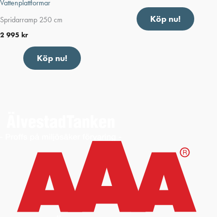
Vattenplattformar
Köp nu!
Spridarramp 250 cm
2 995
kr
Köp nu!