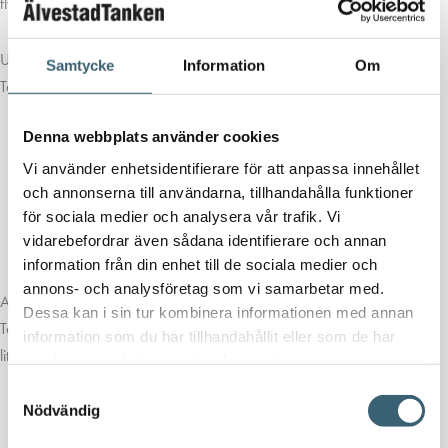
flytande gödselmedel.
Utrustning och funktioner:
Samtycke
Information
Om
Tanken är utrustad för effektiv och säker användning och har därför:
Denna webbplats använder cookies
Inspektionslucka Ø 440 mm
Avluftning
Vi använder enhetsidentifierare för att anpassa innehållet
och annonserna till användarna, tillhandahålla funktioner
Bottenuttag 3″ med kulventil
för sociala medier och analysera vår trafik. Vi
Nivåindikator för vätska
vidarebefordrar även sådana identifierare och annan
Nedre fästpunkter för säker montering
information från din enhet till de sociala medier och
annons- och analysföretag som vi samarbetar med.
Användningsområden:
Dessa kan i sin tur kombinera informationen med annan
Tack vare sin flexibla och robusta konstruktion passar AgroMobil 9000
information som du har tillhandahållit eller som de har
liter för flera verksamheter, bland annat:
samlat in när du har använt deras tjänster.
Samtyckesval
Jordbruk
Nödvändig
Bygg och anläggning