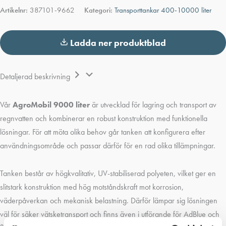
mängd
Artikelnr:
387101-9662
Kategori:
Transporttankar 400-10000 liter
Ladda ner produktblad
Detaljerad beskrivning
Vår
AgroMobil 9000 liter
är utvecklad för lagring och transport av
regnvatten och kombinerar en robust konstruktion med funktionella
lösningar. För att möta olika behov går tanken att konfigurera efter
användningsområde och passar därför för en rad olika tillämpningar.
Tanken består av högkvalitativ, UV-stabiliserad polyeten, vilket ger en
slitstark konstruktion med hög motståndskraft mot korrosion,
väderpåverkan och mekanisk belastning. Därför lämpar sig lösningen
väl för säker vätsketransport och finns även i utförande för AdBlue och