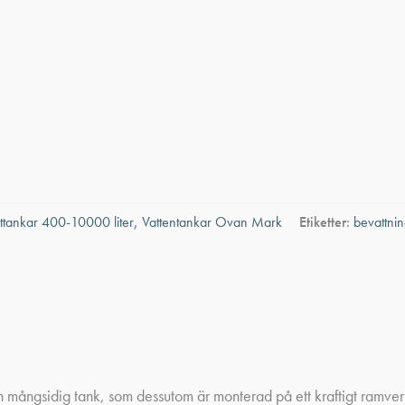
ttankar 400-10000 liter
,
Vattentankar Ovan Mark
Etiketter:
bevattni
 mångsidig tank, som dessutom är monterad på ett kraftigt ramverk