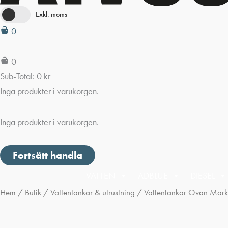
Exkl. moms
0
0
Sub-Total:
0
kr
Inga produkter i varukorgen.
Inga produkter i varukorgen.
Fortsätt handla
VATTEN
ADBLUE
DIESEL
Hem
/
Butik
/
Vattentankar & utrustning
/
Vattentankar Ovan Mark