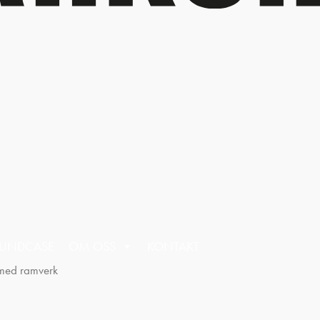
UNDCASE
OM OSS
KONTAKT
 med ramverk