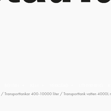
BENSIN
KEM
VERKSTAD
UTHYRNING
K
/
Transporttankar 400-10000 liter
/ Transporttank vatten 4000L