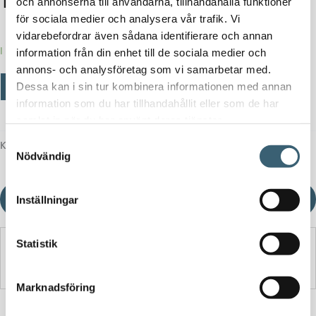
1 990
kr
och annonserna till användarna, tillhandahålla funktioner
för sociala medier och analysera vår trafik. Vi
vidarebefordrar även sådana identifierare och annan
I lager
information från din enhet till de sociala medier och
annons- och analysföretag som vi samarbetar med.
Dricksvattentank
Lägg till i varukorg
-
+
Dessa kan i sin tur kombinera informationen med annan
250
information som du har tillhandahållit eller som de har
liter
samlat in när du har använt deras tjänster.
med
bottenventil
Samtyckesval
Kategori:
Vattentankar 14-500 liter
1"
Nödvändig
mängd
Ladda ner produktblad
Inställningar
Statistik
Detaljerad beskrivning
Marknadsföring