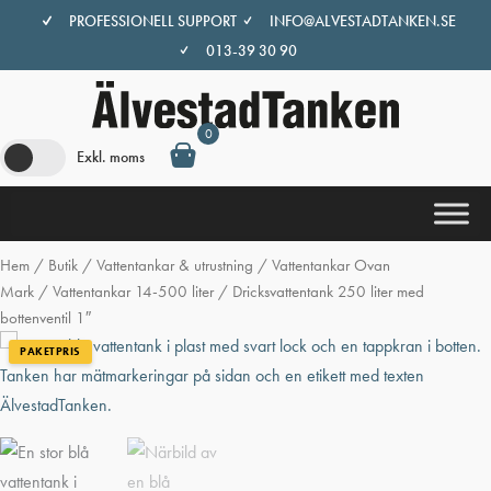
Hoppa
PROFESSIONELL SUPPORT
INFO@ALVESTADTANKEN.SE
till
013-39 30 90
innehåll
0
Exkl. moms
Hem
/
Butik
/
Vattentankar & utrustning
/
Vattentankar Ovan
Mark
/
Vattentankar 14-500 liter
/ Dricksvattentank 250 liter med
bottenventil 1″
PAKETPRIS