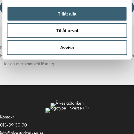
Ladda ner produktblad
Tillåt alla
Tillåt urval
Komplettera med rätt tillval
Avvisa
Här har vi samlat produkter som ofta passar bra ihop med det du tittar på
– för en mer komplett lösning.
Kontakt
013-39 30 90
info@alvestadtanken.se