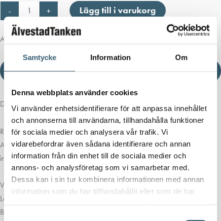
Rektangulär
Lägg till i varukorg
-
+
behållare
160
liter
Artikelnr:
20181
Kategori:
Vattentankar 14-500 liter
mängd
Samtycke
Information
Om
Ladda ner produktblad
Denna webbplats använder cookies
Detaljerad beskrivning
Vi använder enhetsidentifierare för att anpassa innehållet
och annonserna till användarna, tillhandahålla funktioner
Rektangulär behållare 160 liter. Passar i utrymmen med mindre behov.
för sociala medier och analysera vår trafik. Vi
vidarebefordrar även sådana identifierare och annan
Använd dem i husbil, husvagn, båt, servicefordon eller andra mindre
information från din enhet till de sociala medier och
installationer.
annons- och analysföretag som vi samarbetar med.
Dessa kan i sin tur kombinera informationen med annan
Volym: 160L
information som du har tillhandahållit eller som de har
Längd: 700 mm
samlat in när du har använt deras tjänster.
Bredd: 970 mm
Samtyckesval