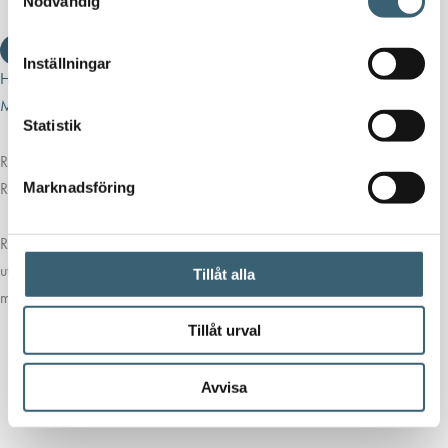
Nödvändig
Inställningar
Hem
/
Butik
/
Vattentankar & utrustning
/
Vattentankar Ovan
Mark
/
Vattentankar 14-500 liter
/ Rektangulär behållare 45 liter
Statistik
Rektangulär behållare 45 liter
Rektangulär behållare 45 liter
Marknadsföring
Rektangulär behållare 45 liter är en kompakt tank perfekt för trånga
utrymmen, storsäljare som vattentank till båt, husvagn, camper, husbil
Tillåt alla
m.m.
Tillåt urval
Avvisa