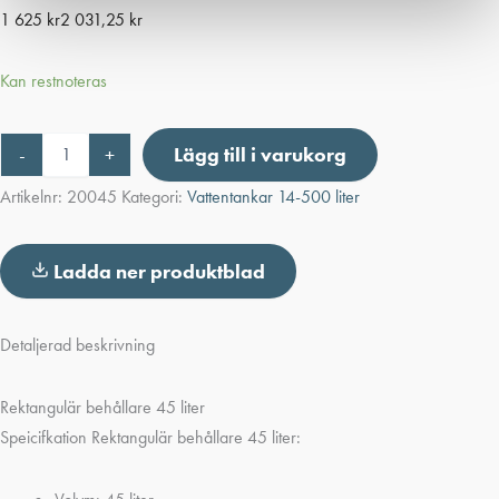
1 625
kr
2 031,25
kr
Kan restnoteras
Rektangulär
-
+
Lägg till i varukorg
behållare
45
Artikelnr:
20045
Kategori:
Vattentankar 14-500 liter
liter
mängd
Ladda ner produktblad
Detaljerad beskrivning
Rektangulär behållare 45 liter
Speicifkation Rektangulär behållare 45 liter: