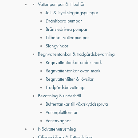
Vattenpumpar & tillbehör
Jet- & tryckstegringspumpar
Dränkbara pumpar
Bränsledrivna pumpar
Tillbehör vattenpumpar
Slangvindor
Regnvattentankar & trädgårdsbevattning
Regnvattentankar under mark
Regnvattentankar ovan mark
Regnvattenfilter & lövsilar
Trädgårdsbevattning
Bevattning & underhåll
Bufferttankar till växtskyddsspruta
Vattenplattformar
Vattenvagnar
Nödvattenutrustning
Oljeavskiljare & Fettavskiljare