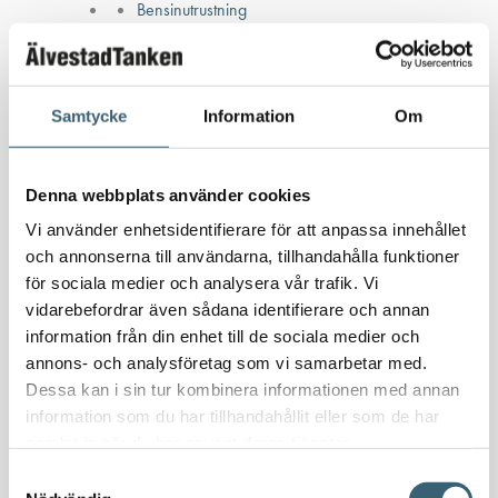
Bensinutrustning
Kem
Kemikalietankar
Samtycke
Information
Om
Verkstad
Denna webbplats använder cookies
Uppsamlingskärl för fat & IBC
Vi använder enhetsidentifierare för att anpassa innehållet
Spilloljetankar & utrustning
och annonserna till användarna, tillhandahålla funktioner
Oljepumpar & tillbehör
för sociala medier och analysera vår trafik. Vi
Förvaringslådor & sandlådor
vidarebefordrar även sådana identifierare och annan
information från din enhet till de sociala medier och
Uthyrning
annons- och analysföretag som vi samarbetar med.
Kundcase
Dessa kan i sin tur kombinera informationen med annan
Om oss
information som du har tillhandahållit eller som de har
Nyheter
samlat in när du har använt deras tjänster.
Kundspecifik tillverkning
Samtyckesval
Kontakt