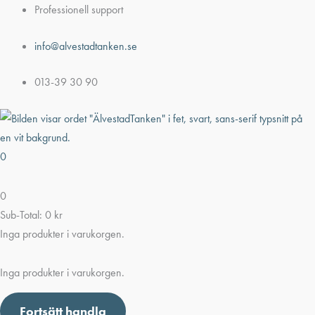
Hoppa
Professionell support
till
info@alvestadtanken.se
innehåll
013-39 30 90
0
0
Sub-Total:
0
kr
Inga produkter i varukorgen.
Inga produkter i varukorgen.
Fortsätt handla