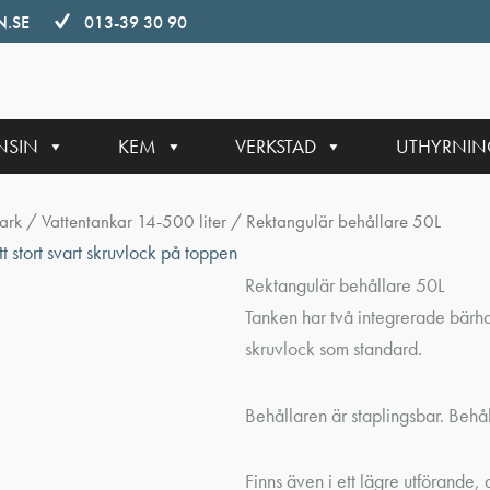
.SE
013-39 30 90
NSIN
KEM
VERKSTAD
UTHYRNI
ark
/
Vattentankar 14-500 liter
/ Rektangulär behållare 50L
Rektangulär behållare 50L
Tanken har två integrerade bärha
skruvlock som standard.
Behållaren är staplingsbar. Behå
Finns även i ett lägre utförand