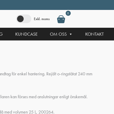
0
Exkl. moms
NG
KUNDCASE
OM OSS
KONTAKT
ndtag för enkel hantering. Rejält o-ringstätat 240 mm
llaren kan förses med anslutningar enligt önskemål.
e, då med volymen 25 L, 200264.