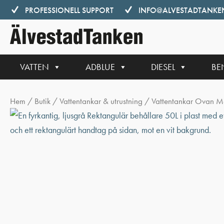
Hoppa
PROFESSIONELL SUPPORT
INFO@ALVESTADTANKEN
till
innehåll
VATTEN
ADBLUE
DIESEL
BE
Hem
/
Butik
/
Vattentankar & utrustning
/
Vattentankar Ovan M