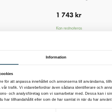
1 743
kr
Kan restnoteras
Rektangulär
Lägg ti
-
+
behållare
50L
mängd
Information
Artikelnr:
200504
Kategori:
Vatt
cookies
Ladda ner produkt
e för att anpassa innehållet och annonserna till användarna, tillh
vår trafik. Vi vidarebefordrar även sådana identifierare och anna
nnons- och analysföretag som vi samarbetar med. Dessa kan i sin
har tillhandahållit eller som de har samlat in när du har använt 