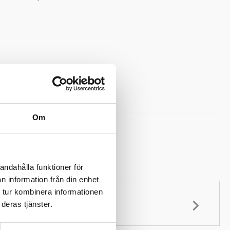
ll i varukorg
Om
entankar 14-500 liter
blad
andahålla funktioner för
n information från din enhet
 tur kombinera informationen
deras tjänster.