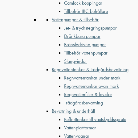
Camlock kopplingar
Tillbehör IBC-behållare
Vattenpumpar & tillbehör
Jet- & tryckstegringspumpar
Dränkbara pumpar
Bränsledrivna pumpar
Tillbehör vattenpumpar
Slangvindor
Regnvattentankar & trädgårdsbevattning
Regnvattentankar under mark
Regnvattentankar ovan mark
Regnvattenfilter & lövsilar
Trädgårdsbevattning
Bevattning & underhåll
Bufferttankar till växtskyddsspruta
Vattenplattformar
Vattenvagnar