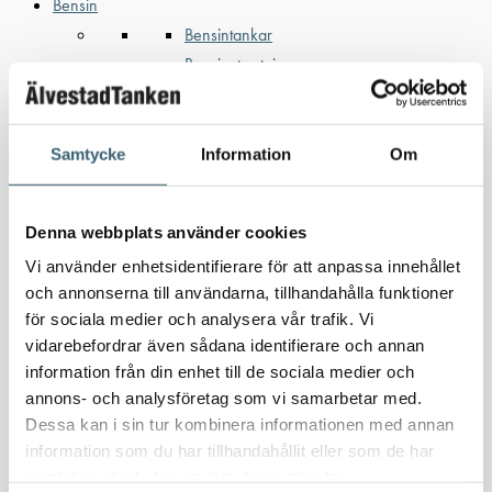
Bensin
Bensintankar
Bensinutrustning
Kem
Kemikalietankar
Samtycke
Information
Om
Denna webbplats använder cookies
Verkstad
Vi använder enhetsidentifierare för att anpassa innehållet
Uppsamlingskärl för fat & IBC
och annonserna till användarna, tillhandahålla funktioner
Spilloljetankar & utrustning
för sociala medier och analysera vår trafik. Vi
Oljepumpar & tillbehör
vidarebefordrar även sådana identifierare och annan
Förvaringslådor & sandlådor
information från din enhet till de sociala medier och
Uthyrning
annons- och analysföretag som vi samarbetar med.
Kundcase
Dessa kan i sin tur kombinera informationen med annan
Om oss
information som du har tillhandahållit eller som de har
Nyheter
samlat in när du har använt deras tjänster.