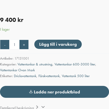
9 400
kr
I lager
Vattentank
Lägg till i varukorg
-
+
Slimline
1000
liter
Artikelnr:
17131001
mängd
Kategorier:
Vattentankar & utrustning
,
Vattentankar 600-3000 liter
,
Vattentankar Ovan Mark
Etiketter:
Dricksvattentank
,
Färskvattentank
,
Vattentank 500 liter
Ladda ner produktblad
Detaljerad beskrivning