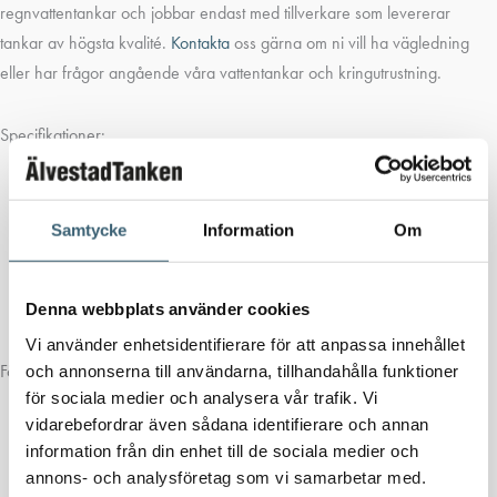
regnvattentankar och jobbar endast med tillverkare som levererar
tankar av högsta kvalité.
Kontakta
oss gärna om ni vill ha vägledning
eller har frågor angående våra vattentankar och kringutrustning.
Specifikationer:
UV beständiga
Luftningar
Inspektions/ manlucka
Samtycke
Information
Om
Tillverkade i polyeten
10 års garanti
Denna webbplats använder cookies
Återvinningsbar
Vi använder enhetsidentifierare för att anpassa innehållet
Fördelar:
och annonserna till användarna, tillhandahålla funktioner
för sociala medier och analysera vår trafik. Vi
Polyeten- ett underhållsfritt material
vidarebefordrar även sådana identifierare och annan
Låg vikt
information från din enhet till de sociala medier och
Tankarna är 100% återvinningsbara
annons- och analysföretag som vi samarbetar med.
Konkurrenskraftiga priser- om man jämför med andra material