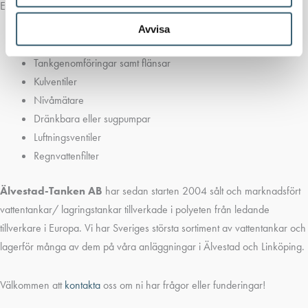
Exempel på utrustning vi monterar:
Avvisa
Manhålsluckor
Tankgenomföringar samt flänsar
Kulventiler
Nivåmätare
Dränkbara eller sugpumpar
Luftningsventiler
Regnvattenfilter
Älvestad-Tanken AB
har sedan starten 2004 sålt och marknadsfört
vattentankar/ lagringstankar tillverkade i polyeten från ledande
tillverkare i Europa. Vi har Sveriges största sortiment av vattentankar och
lagerför många av dem på våra anläggningar i Älvestad och Linköping.
Välkommen att
kontakta
oss om ni har frågor eller funderingar!