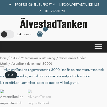
Hoppa
PROFESSIONELL SUPPORT
INFO@ALVESTADTANKEN.SE
till
013-39 30 90
innehåll
0
Exkl. moms
Hem
/
Butik
/
Vattentankar & utrustning
/
Vattentankar Under
Mark
/ AquaBank sluten tank 3000L
REA!