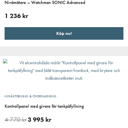
Nivåmätare – Watchman SONIC Advanced
1 236
kr
Köp nu!
NIVÅSTYRNING & ÖVERVAKNING
Kontrollpanel med givare för tankpåfyllning
4 770
kr
3 995
kr