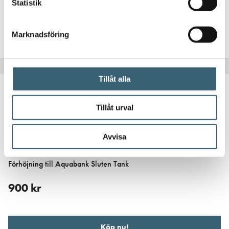
1 920
kr
Statistik
Köp nu!
Marknadsföring
Tillåt alla
Tillåt urval
Avvisa
VATTENTANKAR UNDER MARK
Förhöjning till Aquabank Sluten Tank
900
kr
Köp nu!