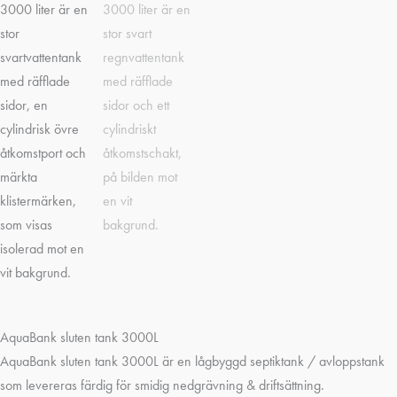
AquaBank sluten tank 3000L
AquaBank sluten tank 3000L är en lågbyggd septiktank / avloppstank
som levereras färdig för smidig nedgrävning & driftsättning.