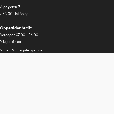
Algolgatan 7
583 30 Linköping
Öppettider butik:
Vardagar 07.00 - 16.00
Viktiga länkar
Villkor & integritetspolicy
Tillgänglighetsredogörelse
Vårt sortiment
Kundspecifik tillverkning
Uthyrning
Kontakt
Följ oss