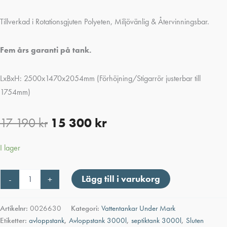
Tillverkad i Rotationsgjuten Polyeten, Miljövänlig & Återvinningsbar.
Fem års garanti på tank.
LxBxH: 2500x1470x2054mm (Förhöjning/Stigarrör justerbar till
1754mm)
17 190
kr
15 300
kr
I lager
AquaBank
Lägg till i varukorg
-
+
sluten
tank
3000L
Artikelnr:
0026630
Kategori:
Vattentankar Under Mark
mängd
Etiketter:
avloppstank
,
Avloppstank 3000l
,
septiktank 3000l
,
Sluten