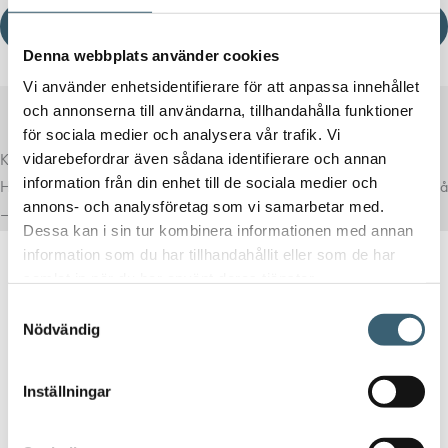
Ladda ner produktblad
Denna webbplats använder cookies
Vi använder enhetsidentifierare för att anpassa innehållet
och annonserna till användarna, tillhandahålla funktioner
för sociala medier och analysera vår trafik. Vi
Komplettera med rätt tillval
vidarebefordrar även sådana identifierare och annan
information från din enhet till de sociala medier och
Här har vi samlat produkter som ofta passar bra ihop med det du tittar på
annons- och analysföretag som vi samarbetar med.
– för en mer komplett lösning.
Dessa kan i sin tur kombinera informationen med annan
information som du har tillhandahållit eller som de har
samlat in när du har använt deras tjänster.
Samtyckesval
Nödvändig
TANKUTRUSTNING
Inställningar
Högnivålarm för tankar & pumpstationer