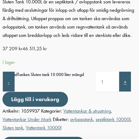
Sluten Tank 10.000L är en septiktank / avloppstank som levereras
färdig med anslutningar för inlopp och utlopp för smidig nedgrävning
& driftsättning. Utloppet proppas om om tanken ska användas som
avloppstank, om tanken används som regnvattentank så används
utloppet som breddavlopp och leds vidare till en stenkista eller dike.
37 209
kr
46 511,25
kr
I lager
ÄlvestadTanken Sluten tank 10 000 liter mängd
-
+
Lägg till i varukorg
Artikelnr:
1059937
Kategorier:
Vattentankar & utrustning
,
Vattentankar Under Mark
Etiketter:
avloppstank
,
septiktank 10000l
,
Sluten tank
,
Vattentank 10000l