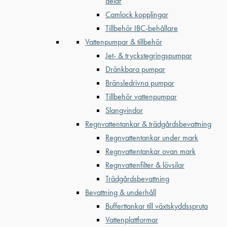
delar
Camlock kopplingar
Tillbehör IBC-behållare
Vattenpumpar & tillbehör
Jet- & tryckstegringspumpar
Dränkbara pumpar
Bränsledrivna pumpar
Tillbehör vattenpumpar
Slangvindor
Regnvattentankar & trädgårdsbevattning
Regnvattentankar under mark
Regnvattentankar ovan mark
Regnvattenfilter & lövsilar
Trädgårdsbevattning
Bevattning & underhåll
Bufferttankar till växtskyddsspruta
Vattenplattformar