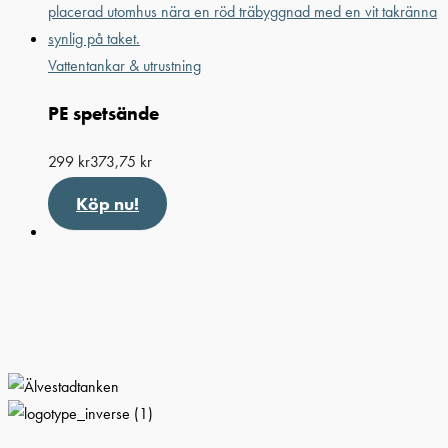
Vattentankar & utrustning
PE spetsände
299
kr
373,75
kr
Köp nu!