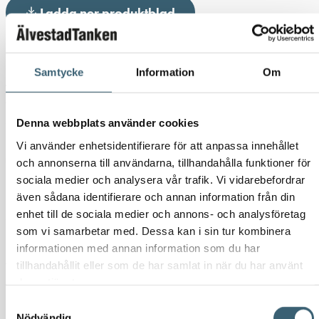
Ladda ner produktblad
Detaljerad beskrivning
Samtycke
Information
Om
ÄlvestadTanken
Sluten tank 10 000 liter
är en robust och
driftsäker lösning för uppsamling av
avloppsvatten
vid fastigheter
som saknar kommunalt avlopp eller där en sluten tank krävs enligt
Denna webbplats använder cookies
kommunens riktlinjer. Tanken passar även utmärkt som
Vi använder enhetsidentifierare för att anpassa innehållet
regnvattentank
för uppsamling och lagring av regnvatten till
och annonserna till användarna, tillhandahålla funktioner för
bevattning, tvätt eller andra ändamål där du vill ta vara på naturens
sociala medier och analysera vår trafik. Vi vidarebefordrar
resurser. Vi kan bestycka tanken med sugledningar, pumpar, larm
även sådana identifierare och annan information från din
enhet till de sociala medier och annons- och analysföretag
samt anslutningar för seriekoppling av fler slutna tankar. Tanken kan
som vi samarbetar med. Dessa kan i sin tur kombinera
köpas komplett med pump,
läs mer om regnvattentanken.
informationen med annan information som du har
tillhandahållit eller som de har samlat in när du har använt
Tillverkningen sker i
rotationsgjuten polyeten
, ett slitstarkt och
deras tjänster.
korrosionsfritt material som ger lång livslängd även i krävande
Samtyckesval
markförhållanden. Konstruktionen står emot fukt, markpåverkan och
Nödvändig