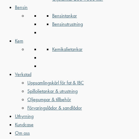
Bensin
Bensintankar
Bensinutrustning
Kem
Kemikalietankar
Verkstad
Uppsamlingskärl för fat & IBC
Spilloljetankar & utrustning
Oljepumpar & tillbehör
Förvaringslådor & sandlådor
Uthyrning
Kundcase
Om oss