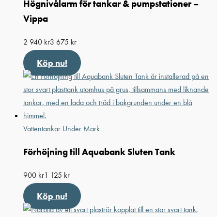
Högnivålarm för tankar & pumpstationer –
Vippa
2 940
kr
3 675
kr
Köp nu!
Vattentankar Under Mark
Förhöjning till Aquabank Sluten Tank
900
kr
1 125
kr
Köp nu!