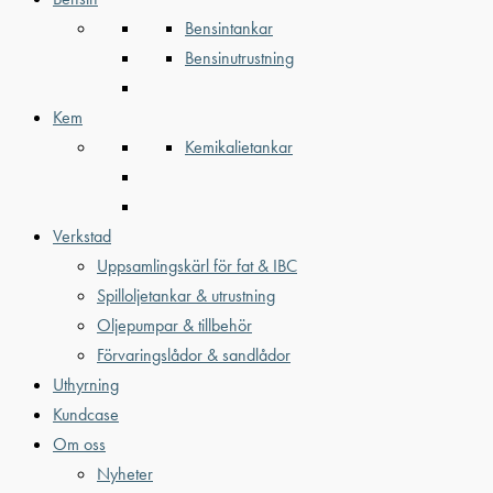
Bensintankar
Bensinutrustning
Kem
Kemikalietankar
Verkstad
Uppsamlingskärl för fat & IBC
Spilloljetankar & utrustning
Oljepumpar & tillbehör
Förvaringslådor & sandlådor
Uthyrning
Kundcase
Om oss
Nyheter