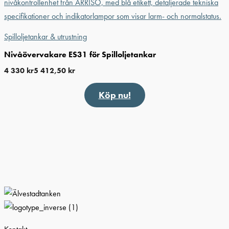
Spilloljetankar & utrustning
Nivåövervakare ES31 för Spilloljetankar
4 330
kr
5 412,50
kr
Köp nu!