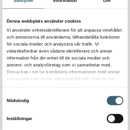
9 000
kr
11 250
kr
Samtycke
Information
Om
I lager
Denna webbplats använder cookies
Luftdriven
Lägg till i varukorg
Vi använder enhetsidentifierare för att anpassa innehållet
-
+
spilloljepump
och annonserna till användarna, tillhandahålla funktioner
med
för sociala medier och analysera vår trafik. Vi
väggfäste
Artikelnr:
042-1417-000
mängd
vidarebefordrar även sådana identifierare och annan
Kategorier:
Oljepumpar & tillbehör
,
Verkstad
information från din enhet till de sociala medier och
Etiketter:
Luftdriven spilloljepump
,
meclube
,
oljevinda
,
Spilloljepump
annons- och analysföretag som vi samarbetar med.
Dessa kan i sin tur kombinera informationen med annan
information som du har tillhandahållit eller som de har
Ladda ner produktblad
samlat in när du har använt deras tjänster.
Samtyckesval
Detaljerad beskrivning
Nödvändig
Luftdriven spilloljepump med väggfäste
är både effektiv och
driftsäker. Pumpen från Meclube är framtagen för enkel och snabb
Inställningar
tömning av uppsamlare och aspiratorer för spillolja. Dessutom är