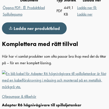
Dokument
Typ
Storlek
Ladda ner
Öppna PDF:
📄
Produktblad
449,1
Ladda ner fil:
PDF
Spilloljepump
KB
Ladda ner
Ladda ner produktblad
Komplettera med rätt tillval
Här har vi samlat produkter som ofta passar bra ihop med det du tittar
på – för en mer komplett lösning.
Oljepumpar & tillbehör
Adapter R6 högnivågivare till spilloljetankar