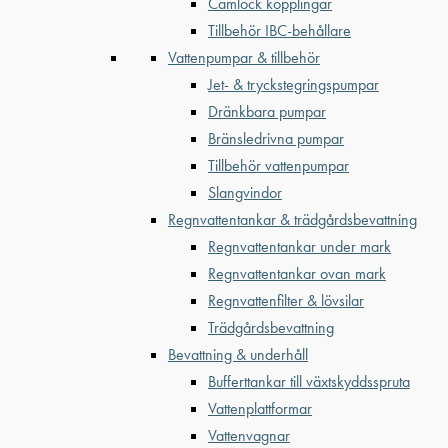
Camlock kopplingar
Tillbehör IBC-behållare
Vattenpumpar & tillbehör
Jet- & tryckstegringspumpar
Dränkbara pumpar
Bränsledrivna pumpar
Tillbehör vattenpumpar
Slangvindor
Regnvattentankar & trädgårdsbevattning
Regnvattentankar under mark
Regnvattentankar ovan mark
Regnvattenfilter & lövsilar
Trädgårdsbevattning
Bevattning & underhåll
Bufferttankar till växtskyddsspruta
Vattenplattformar
Vattenvagnar