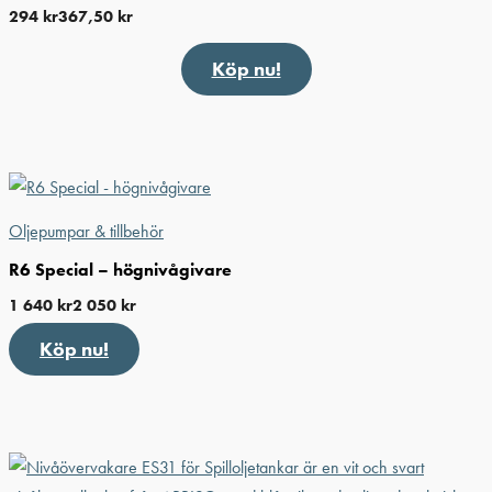
294
kr
367,50
kr
Köp nu!
Oljepumpar & tillbehör
R6 Special – högnivågivare
1 640
kr
2 050
kr
Köp nu!