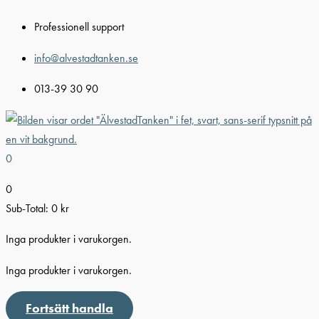
Hoppa
Professionell support
till
innehåll
info@alvestadtanken.se
013-39 30 90
0
0
Sub-Total:
0
kr
Inga produkter i varukorgen.
Inga produkter i varukorgen.
Fortsätt handla