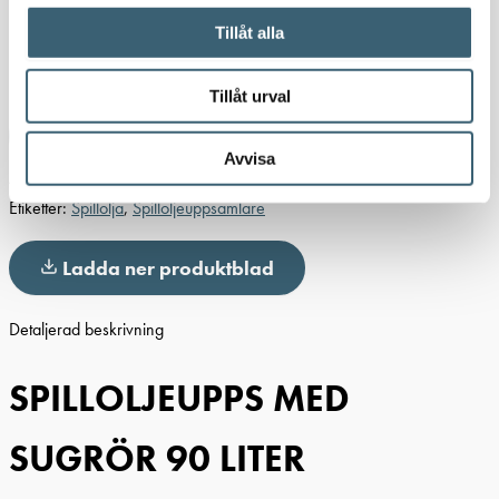
Kan restnoteras
Tillåt alla
SPILLOLJEUPPS MED SUGRÖR 90 LITER mängd
-
+
Tillåt urval
Lägg till i varukorg
Avvisa
Artikelnr:
8508000
Kategorier:
Oljepumpar & tillbehör
,
Verkstad
Etiketter:
Spillolja
,
Spilloljeuppsamlare
Ladda ner produktblad
Detaljerad beskrivning
SPILLOLJEUPPS MED
SUGRÖR 90 LITER