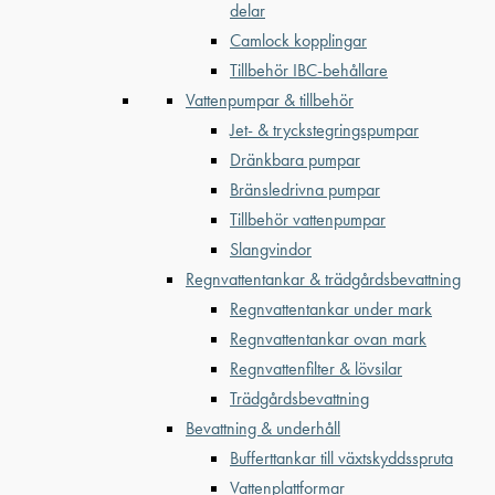
delar
Camlock kopplingar
Tillbehör IBC-behållare
Vattenpumpar & tillbehör
Jet- & tryckstegringspumpar
Dränkbara pumpar
Bränsledrivna pumpar
Tillbehör vattenpumpar
Slangvindor
Regnvattentankar & trädgårdsbevattning
Regnvattentankar under mark
Regnvattentankar ovan mark
Regnvattenfilter & lövsilar
Trädgårdsbevattning
Bevattning & underhåll
Bufferttankar till växtskyddsspruta
Vattenplattformar