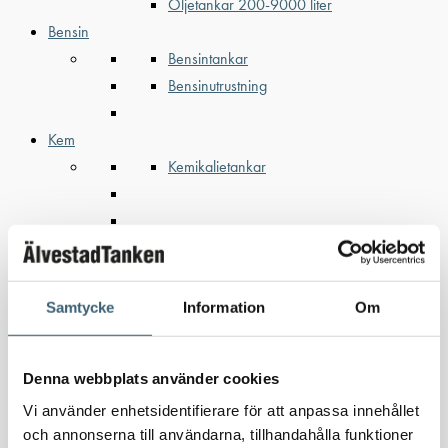
Oljetankar 200-9000 liter
Bensin
Bensintankar
Bensinutrustning
Kem
Kemikalietankar
Verkstad
Uppsamlingskärl för fat & IBC
Spilloljetankar & utrustning
Samtycke
Information
Om
Oljepumpar & tillbehör
Förvaringslådor & sandlådor
Denna webbplats använder cookies
Uthyrning
Kundcase
Vi använder enhetsidentifierare för att anpassa innehållet
och annonserna till användarna, tillhandahålla funktioner
Om oss