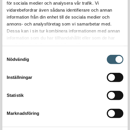
för sociala medier och analysera vår trafik. Vi
Nyheter
vidarebefordrar även sådana identifierare och annan
Kundspecifik tillverkning
information från din enhet till de sociala medier och
Kontakt
annons- och analysföretag som vi samarbetar med.
Dessa kan i sin tur kombinera informationen med annan
information som du har tillhandahållit eller som de har
Hem
/
Butik
/
Verkstad
/
Oljepumpar & tillbehör
/ SPILLOLJEUPPS
samlat in när du har använt deras tjänster.
MED SUGRÖR 90 LITER
Samtyckesval
Nödvändig
Inställningar
SPILLOLJEUPPS MED
Statistik
SUGRÖR 90 LITER
Marknadsföring
6 995
kr
8 743,75
kr