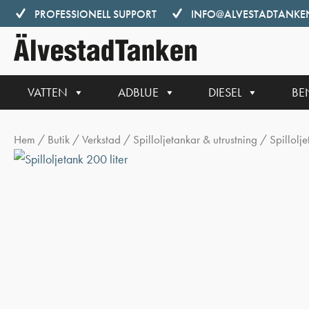
Hoppa
PROFESSIONELL SUPPORT
INFO@ALVESTADTANKEN
till
innehåll
VATTEN
ADBLUE
DIESEL
BE
Hem
/
Butik
/
Verkstad
/
Spilloljetankar & utrustning
/ Spillolje