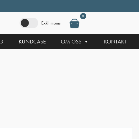
0
Exkl. moms
NG
KUNDCASE
OM OSS
KONTAKT