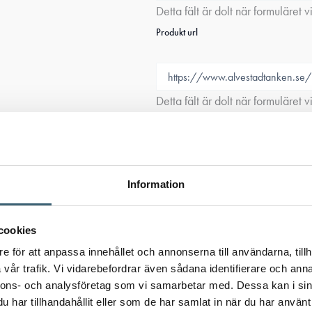
Detta fält är dolt när formuläret v
Produkt url
Detta fält är dolt när formuläret v
Variantinfo
Information
Samtycke
(Obligatoriskt)
cookies
Jag samtycker till att Älvestad
e för att anpassa innehållet och annonserna till användarna, tillh
vår trafik. Vi vidarebefordrar även sådana identifierare och anna
nnons- och analysföretag som vi samarbetar med. Dessa kan i sin
Skicka
har tillhandahållit eller som de har samlat in när du har använt 