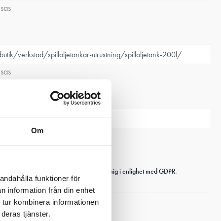
isas
isas
Om
 Tanken AB behandlar personuppgifter om mig i enlighet med GDPR.
andahålla funktioner för
n information från din enhet
 tur kombinera informationen
deras tjänster.