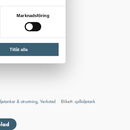
Marknadsföring
Tillåt alla
oljetankar & utrustning
,
Verkstad
Etikett:
spilloljetank
blad