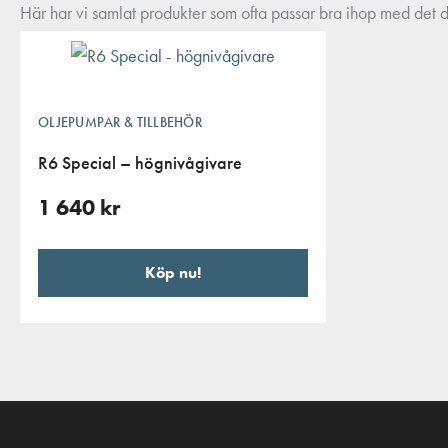
Här har vi samlat produkter som ofta passar bra ihop med det du
OLJEPUMPAR & TILLBEHÖR
R6 Special – högnivågivare
1 640
kr
Köp nu!