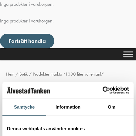
Inga produkter i varukorgen.
Inga produkter i varukorgen.
Fortsätt handla
Hem
/
Butik
/ Produkter märkta ”1000 liter vattentank”
1000 liter vattentank
Inga produkter hittades som motsvarar ditt val.
Samtycke
Information
Om
Denna webbplats använder cookies