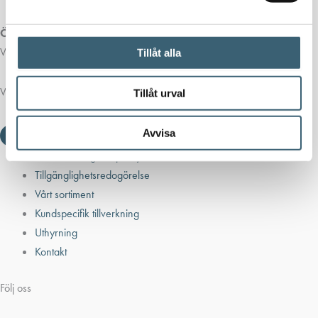
Öppettider butik:
Vardagar 07.00 - 16.00
Tillåt alla
Viktiga länkar
Tillåt urval
Avvisa
Villkor & integritetspolicy
Tillgänglighetsredogörelse
Vårt sortiment
Kundspecifik tillverkning
Uthyrning
Kontakt
Följ oss