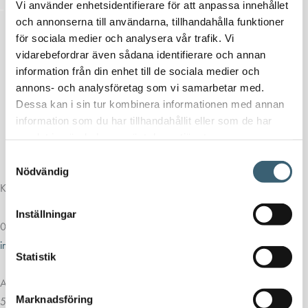
Vi använder enhetsidentifierare för att anpassa innehållet
och annonserna till användarna, tillhandahålla funktioner
för sociala medier och analysera vår trafik. Vi
vidarebefordrar även sådana identifierare och annan
information från din enhet till de sociala medier och
annons- och analysföretag som vi samarbetar med.
Dessa kan i sin tur kombinera informationen med annan
information som du har tillhandahållit eller som de har
samlat in när du har använt deras tjänster.
Samtyckesval
Nödvändig
Kontakt
Inställningar
013-39 30 90
info@alvestadtanken.se
Statistik
Algolgatan 7
Marknadsföring
583 30 Linköping